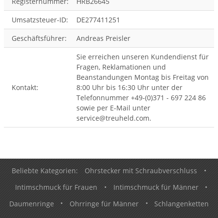
Registernummer:
HRB26645
Umsatzsteuer-ID:
DE277411251
Geschäftsführer:
Andreas Preisler
Sie erreichen unseren Kundendienst für
Fragen, Reklamationen und
Beanstandungen Montag bis Freitag von
Kontakt:
8:00 Uhr bis 16:30 Uhr unter der
Telefonnummer +49-(0)371 - 697 224 86
sowie per E-Mail unter
se
rvice
@tre
uhel
d.com
.
Beliebte Kategorien:
Ohrstecker mit Schraubverschluss
•
Intimschmuck für Frauen
•
Intimschmuck für Männer
•
Daumenringe
•
Ohrringe für Männer
•
Schlangenketten