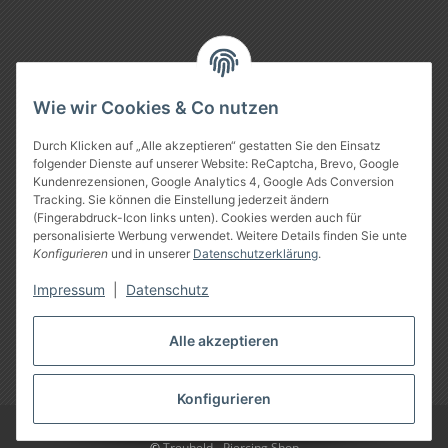
Informationen
Wie wir Cookies & Co nutzen
Gesetzliche Informationen
Durch Klicken auf „Alle akzeptieren“ gestatten Sie den Einsatz
folgender Dienste auf unserer Website: ReCaptcha, Brevo, Google
Kundenrezensionen, Google Analytics 4, Google Ads Conversion
Tracking. Sie können die Einstellung jederzeit ändern
(Fingerabdruck-Icon links unten). Cookies werden auch für
personalisierte Werbung verwendet. Weitere Details finden Sie unte
Konfigurieren
und in unserer
Datenschutzerklärung
.
Impressum
|
Datenschutz
Vertrag widerrufen
Alle akzeptieren
* Alle Preise inkl. gesetzlicher USt., zzgl.
Versand
Konfigurieren
Google Analytics deaktivieren
©
Treuheld
-
Piercing Shop