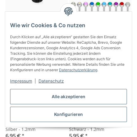
Schwarzes Stahl Piercing
Piercing Labret - Stahl - Silber
Wie wir Cookies & Co nutzen
Labret ohne Kugel
- Kristall
2,29 €
*
7,95 €
*
Durch Klicken auf „Alle akzeptieren“ gestatten Sie den Einsatz
folgender Dienste auf unserer Website: ReCaptcha, Brevo, Google
Kundenrezensionen, Google Analytics 4, Google Ads Conversion
Tracking. Sie können die Einstellung jederzeit ändern
(Fingerabdruck-Icon links unten). Cookies werden auch für
personalisierte Werbung verwendet. Weitere Details finden Sie unte
Konfigurieren
und in unserer
Datenschutzerklärung
.
Impressum
|
Datenschutz
Alle akzeptieren
Konfigurieren
Piercing Segmentring - Stahl -
Piercing Spirale - Stahl -
Silber - 1.2mm
Schwarz - 1.2mm
6,95 €
*
5,95 €
*