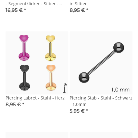
- Segmentklicker - Silber -
in Silber
Kugeln
16,95 €
*
8,95 €
*
Piercing Labret - Stahl - Herz
Piercing Stab - Stahl - Schwarz
- 1.0mm
8,95 €
*
5,95 €
*