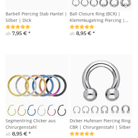
Barbell Piercing Stab Hantel |
Ball Closure Ring (BCR) |
Silber | Dick
Klemmkugelring Piercing |
Silber | 2mm – 6mm Dicke |
Chirurgenstahl
ab
7,95 €
*
ab
8,95 €
*
Segmentring Clicker aus
Dicker Hufeisen Piercing Ring
Chirurgenstahl
CBR | Chirurgenstahl | Silber
ab
8,95 €
*