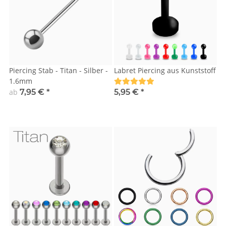
Piercing Stab - Titan - Silber -
Labret Piercing aus Kunststoff
1.6mm
ab
7,95 €
*
5,95 €
*