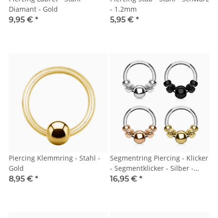
Diamant - Gold
- 1.2mm
9,95 €
*
5,95 €
*
Piercing Klemmring - Stahl -
Segmentring Piercing - Klicker
Gold
- Segmentklicker - Silber -
Kugeln
8,95 €
*
16,95 €
*