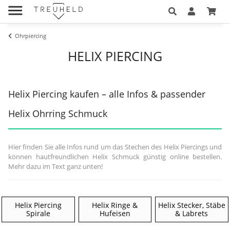
Ohrpiercing
HELIX PIERCING
Helix Piercing kaufen – alle Infos & passender
Helix Ohrring Schmuck
Hier finden Sie alle Infos rund um das Stechen des Helix Piercings und
können hautfreundlichen Helix Schmuck günstig online bestellen.
Mehr dazu im Text ganz unten!
Helix Piercing
Helix Ringe &
Helix Stecker, Stäbe
Spirale
Hufeisen
& Labrets