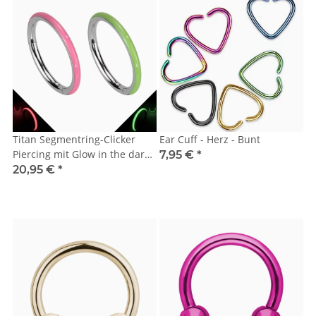
Titan Segmentring-Clicker
Ear Cuff - Herz - Bunt
Piercing mit Glow in the dark
7,95 €
*
Rand
20,95 €
*