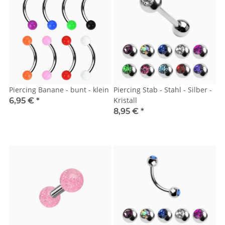
Piercing Banane - bunt - klein
Piercing Stab - Stahl - Silber -
Kristall
6,95 €
*
8,95 €
*