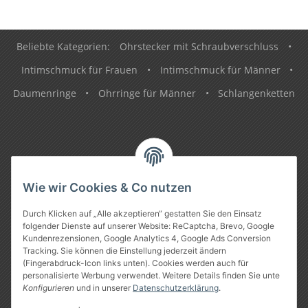
Beliebte Kategorien:
Ohrstecker mit Schraubverschluss
•
Intimschmuck für Frauen
•
Intimschmuck für Männer
•
Daumenringe
•
Ohrringe für Männer
•
Schlangenketten
Informationen
Wie wir Cookies & Co nutzen
Gesetzliche Informationen
Durch Klicken auf „Alle akzeptieren“ gestatten Sie den Einsatz
folgender Dienste auf unserer Website: ReCaptcha, Brevo, Google
Kundenrezensionen, Google Analytics 4, Google Ads Conversion
Tracking. Sie können die Einstellung jederzeit ändern
(Fingerabdruck-Icon links unten). Cookies werden auch für
personalisierte Werbung verwendet. Weitere Details finden Sie unte
Konfigurieren
und in unserer
Datenschutzerklärung
.