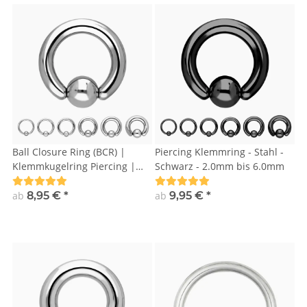
Ball Closure Ring (BCR) |
Piercing Klemmring - Stahl -
Klemmkugelring Piercing |
Schwarz - 2.0mm bis 6.0mm
Silber | 2mm – 6mm Dicke |
Chirurgenstahl
ab
8,95 €
*
ab
9,95 €
*