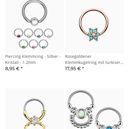
Piercing Klemmring - Silber -
Rosegoldener
Kristall - 1.2mm
Klemmkugelring mit türkiser
Blume
8,95 €
*
17,95 €
*