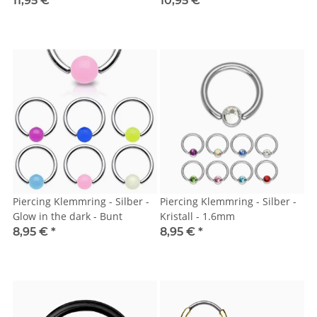
11,95 €
*
10,95 €
*
Piercing Klemmring - Silber -
Piercing Klemmring - Silber -
Glow in the dark - Bunt
Kristall - 1.6mm
8,95 €
*
8,95 €
*