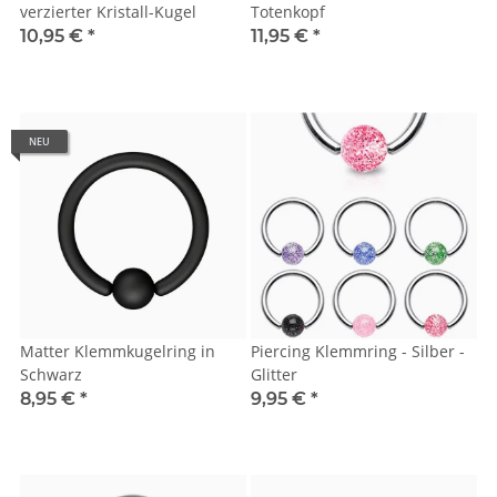
verzierter Kristall-Kugel
Totenkopf
10,95 €
*
11,95 €
*
NEU
Matter Klemmkugelring in
Piercing Klemmring - Silber -
Schwarz
Glitter
8,95 €
*
9,95 €
*