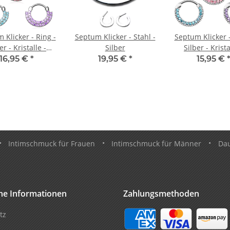
 Klicker - Ring -
Septum Klicker - Stahl -
Septum Klicker -
er - Kristalle -
Silber
Silber - Krista
Doppel
Classic
16,95 €
*
19,95 €
*
15,95 €
•
Intimschmuck für Frauen
•
Intimschmuck für Männer
•
Da
che Informationen
Zahlungsmethoden
tz