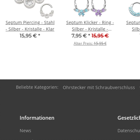
Septum Piercing - Stahl
Septum Klicker - Ring -
Septum
- Silber - Kristalle - Klar
Silber - Kristalle -
Silb
Schmetterling
15,95 €
*
7,95 €
*
15,95 €
Alter Preis:
15,95 €
Beliebte Kategorien:
Ohrstecker mit Schraubverschluss
Informationen
Gesetzli
News
Datenschu