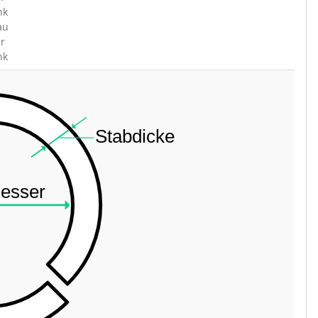
nk
au
ar
nk