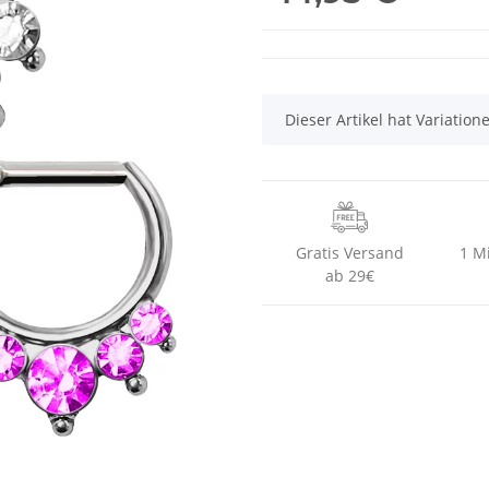
x
Dieser Artikel hat Variatio
Gratis Versand
1 M
ab 29€