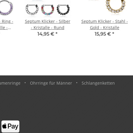
 Ring -
Septum Klicker - Silber
Septum Klicker - Stahl -
lle -
- Kristalle - Rund
Gold - Kristalle
*
14,95 €
*
15,95 €
*
umenringe
•
Ohrringe für Männer
•
Schlangenketten