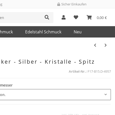
ng
Sicher Einkaufen
0,00 €
chmuck
Edelstahl Schmuck
Neu
er - Silber - Kristalle - Spitz
Artikel-Nr.:
F17-B15.D-4957
chmesser
ion.
inkl. 19% USt. , zzgl.
Versand