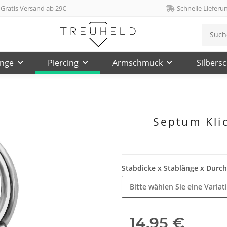
Gratis Versand ab 29€
Schnelle Lieferu
inge
Piercing
Armschmuck
Silbers
Septum Klick
Stabdicke x Stablänge x Dur
Bitte wählen Sie eine Variat
14,95 €