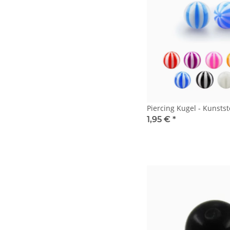
Piercing Kugel - Kunststo
1,95 €
*