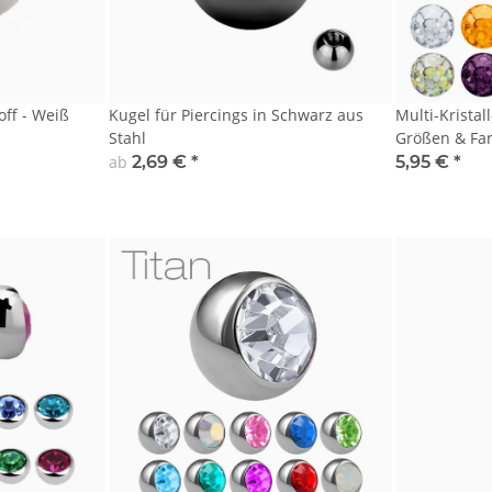
off - Weiß
Kugel für Piercings in Schwarz aus
Multi-Kristal
Stahl
Größen & Fa
ab
2,69 €
*
5,95 €
*