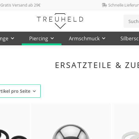
Gratis Versand ab 29€
Schnelle Lieferu
inge
Piercing
Armschmuck
Silbers
ERSATZTEILE & Z
tikel pro Seite