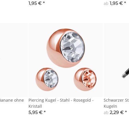
1,95 €
*
ab
1,95 €
*
 Banane ohne
Piercing Kugel - Stahl - Rosegold -
Schwarzer St
Kristall
Kugeln
5,95 €
*
ab
2,29 €
*