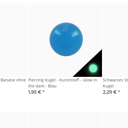
g Banane ohne
Piercing Kugel - Kunststoff - Glow in
Schwarzes St
the dark - Blau
Kugel
1,95 €
*
2,29 €
*