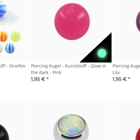
ff - Streifen
Piercing Kugel - Kunststoff - Glow in
Piercing Kugel
the dark - Pink
Lila
1,95 €
*
1,95 €
*