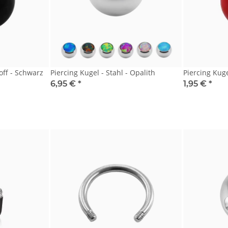
off - Schwarz
Piercing Kugel - Stahl - Opalith
Piercing Kuge
6,95 €
*
1,95 €
*