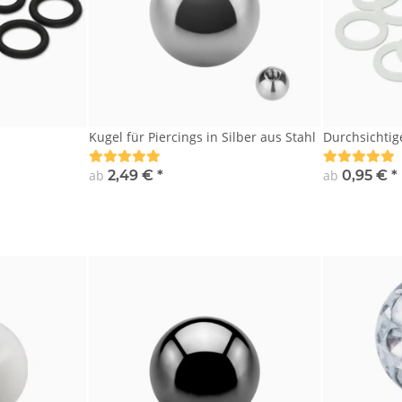
Kugel für Piercings in Silber aus Stahl
Durchsichti
ab
2,49 €
*
ab
0,95 €
*