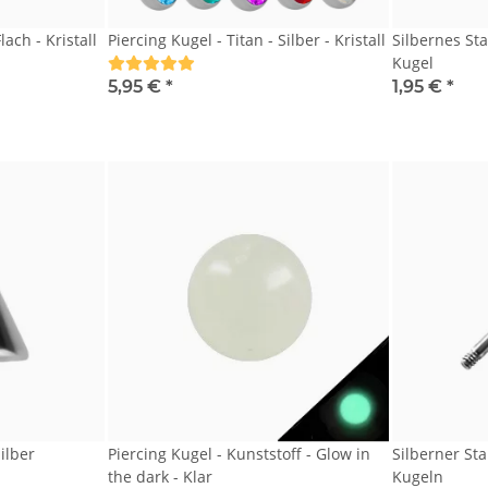
lach - Kristall
Piercing Kugel - Titan - Silber - Kristall
Silbernes St
Kugel
5,95 €
*
1,95 €
*
Silber
Piercing Kugel - Kunststoff - Glow in
Silberner Sta
the dark - Klar
Kugeln