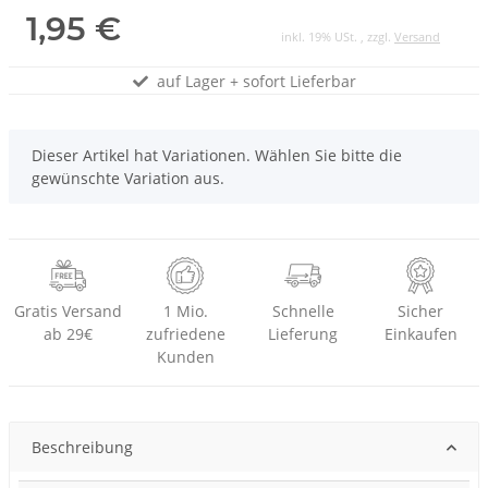
1,95 €
inkl. 19% USt. , zzgl.
Versand
auf Lager + sofort Lieferbar
x
Dieser Artikel hat Variationen. Wählen Sie bitte die
gewünschte Variation aus.
Gratis Versand
1 Mio.
Schnelle
Sicher
ab 29€
zufriedene
Lieferung
Einkaufen
Kunden
Beschreibung