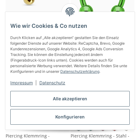
Wie wir Cookies & Co nutzen
Piercing Stab mit Kugel -
Piercing Hufeisen mit Kugel -
Durch Klicken auf „Alle akzeptieren“ gestatten Sie den Einsatz
Silber - Kurz - Bunt
grün
folgender Dienste auf unserer Website: ReCaptcha, Brevo, Google
8,95 €
*
7,95 €
*
Kundenrezensionen, Google Analytics 4, Google Ads Conversion
Tracking. Sie können die Einstellung jederzeit ändern
(Fingerabdruck-Icon links unten). Cookies werden auch für
personalisierte Werbung verwendet. Weitere Details finden Sie unte
Konfigurieren
und in unserer
Datenschutzerklärung
.
Impressum
|
Datenschutz
Alle akzeptieren
Konfigurieren
Piercing Klemmring -
Piercing Klemmring - Stahl -