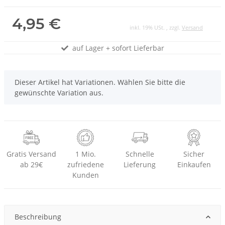
4,95 €
inkl. 19% USt. , zzgl.
Versand
auf Lager + sofort Lieferbar
x
Dieser Artikel hat Variationen. Wählen Sie bitte die
gewünschte Variation aus.
Gratis Versand
1 Mio.
Schnelle
Sicher
ab 29€
zufriedene
Lieferung
Einkaufen
Kunden
Beschreibung