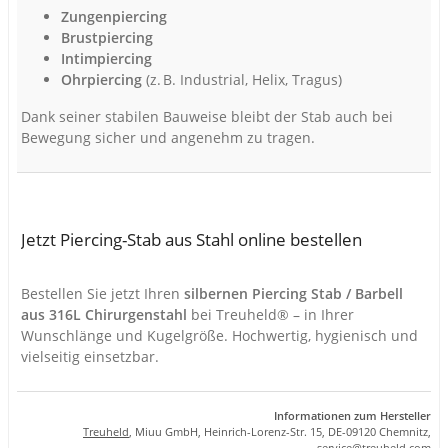
Zungenpiercing
Brustpiercing
Intimpiercing
Ohrpiercing
(z. B. Industrial, Helix, Tragus)
Dank seiner stabilen Bauweise bleibt der Stab auch bei
Bewegung sicher und angenehm zu tragen.
Jetzt Piercing-Stab aus Stahl online bestellen
Bestellen Sie jetzt Ihren
silbernen Piercing Stab / Barbell
aus 316L Chirurgenstahl
bei Treuheld® – in Ihrer
Wunschlänge und Kugelgröße. Hochwertig, hygienisch und
vielseitig einsetzbar.
Informationen zum Hersteller
Treuheld
, Miuu GmbH, Heinrich-Lorenz-Str. 15, DE-09120 Chemnitz,
se
rvice
@tre
uhel
d.com