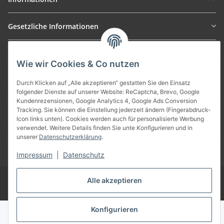
Gesetzliche Informationen
Wie wir Cookies & Co nutzen
Durch Klicken auf „Alle akzeptieren“ gestatten Sie den Einsatz
folgender Dienste auf unserer Website: ReCaptcha, Brevo, Google
Kundenrezensionen, Google Analytics 4, Google Ads Conversion
Tracking. Sie können die Einstellung jederzeit ändern (Fingerabdruck-
Icon links unten). Cookies werden auch für personalisierte Werbung
Vertrag widerrufen
verwendet. Weitere Details finden Sie unte
Konfigurieren
und in
unserer
Datenschutzerklärung
.
* Alle Preise inkl. gesetzlicher USt., zzgl.
Versand
Impressum
|
Datenschutz
Google Analytics deaktivieren
Alle akzeptieren
©
Treuheld
-
Piercing Shop
Konfigurieren