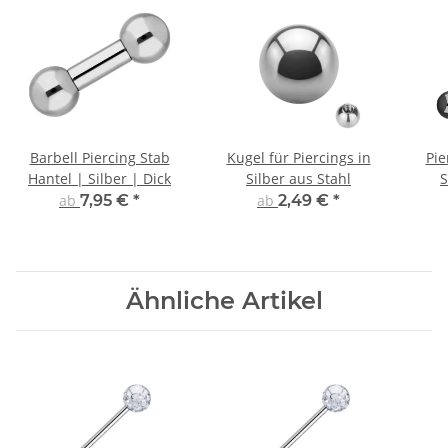
Barbell Piercing Stab
Kugel für Piercings in
Pie
Hantel | Silber | Dick
Silber aus Stahl
S
ab
7,95 €
*
ab
2,49 €
*
Ähnliche Artikel