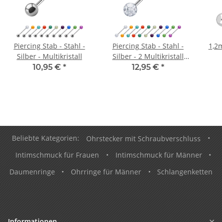
Piercing Stab - Stahl -
Piercing Stab - Stahl -
1,2
Silber - Multikristall
Silber - 2 Multikristall
Kugeln
10,95 €
*
12,95 €
*
Beliebte Kategorien:
Ohrstecker mit Schraubverschluss
•
Intimschmuck für Frauen
•
Intimschmuck für Männer
•
Daumenringe
•
Ohrringe für Männer
•
Schlangenketten
Informationen