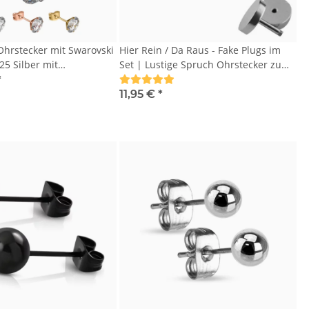
hrstecker mit Swarovski
Hier Rein / Da Raus - Fake Plugs im
Set | Lustige Spruch Ohrstecker zum
ung
Schrauben
*
11,95 €
*