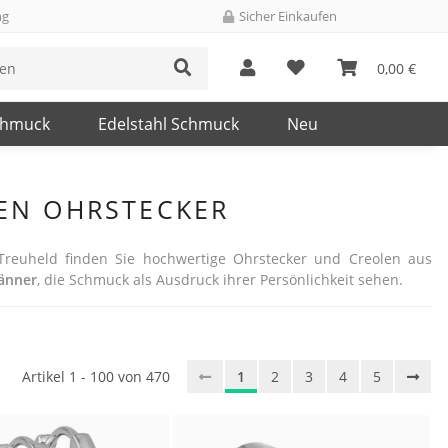
ng
Sicher Einkaufen
0,00 €
chmuck
Edelstahl Schmuck
Neu
EN OHRSTECKER
Treuheld finden Sie hochwertige Ohrstecker und Creolen aus
änner
, die Schmuck als Ausdruck ihrer Persönlichkeit sehen.
Artikel 1 - 100 von 470
1
2
3
4
5