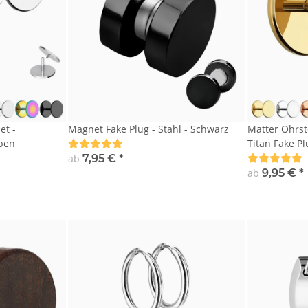
et -
Magnet Fake Plug - Stahl - Schwarz
Matter Ohrst
ben
Titan Fake Pl
ab
7,95 €
*
ab
9,95 €
*