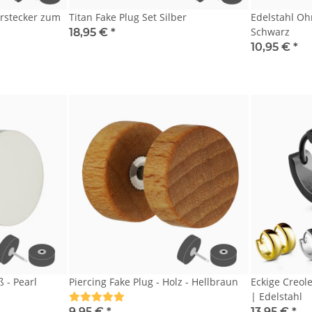
hrstecker zum
Titan Fake Plug Set Silber
Edelstahl Ohr
Schwarz
18,95 €
*
10,95 €
*
ß - Pearl
Piercing Fake Plug - Holz - Hellbraun
Eckige Creol
| Edelstahl
9,95 €
*
13,95 €
*