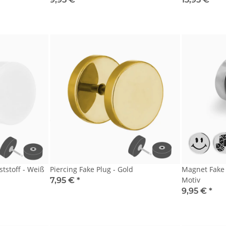
ststoff - Weiß
Piercing Fake Plug - Gold
Magnet Fake P
Motiv
7,95 €
*
9,95 €
*