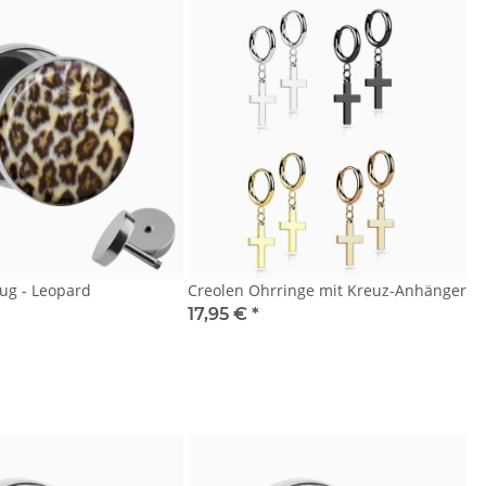
lug - Leopard
Creolen Ohrringe mit Kreuz-Anhänger
17,95 €
*