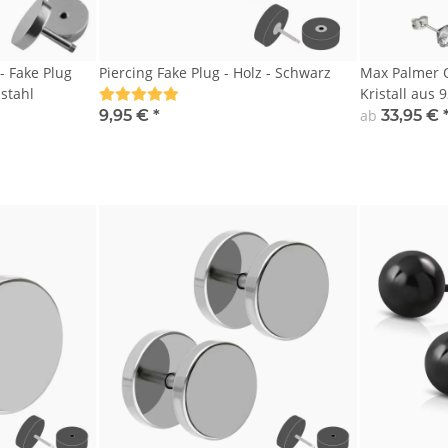
- Fake Plug
Piercing Fake Plug - Holz - Schwarz
Max Palmer O
stahl
Kristall aus 925 Silber mit
Krappenfass
9,95 €
*
ab
33,95 €