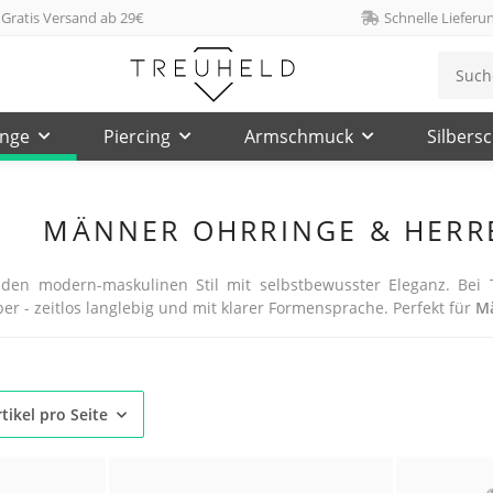
Gratis Versand ab 29€
Schnelle Lieferu
inge
Piercing
Armschmuck
Silbers
MÄNNER OHRRINGE & HERR
den modern-maskulinen Stil mit selbstbewusster Eleganz. Bei 
lber - zeitlos langlebig und mit klarer Formensprache. Perfekt für
M
tikel pro Seite