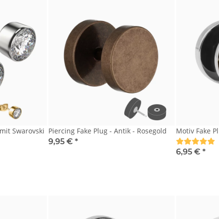
mit Swarovski
Piercing Fake Plug - Antik - Rosegold
Motiv Fake P
9,95 €
*
6,95 €
*