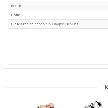
Breite
Höhe
Diese Creolen haben ein Klappverschluss.
Produkteigenschaft
Wert
K