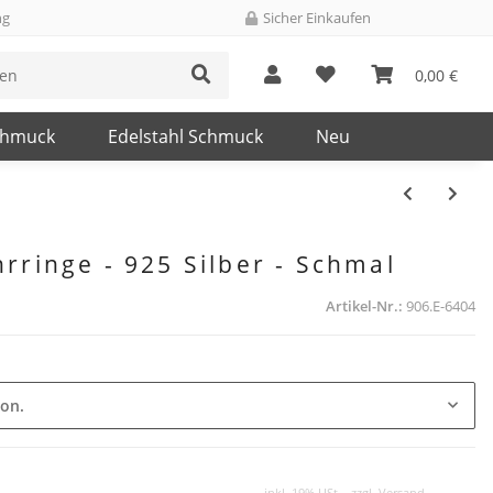
ng
Sicher Einkaufen
0,00 €
chmuck
Edelstahl Schmuck
Neu
rringe - 925 Silber - Schmal
Artikel-Nr.:
906.E-6404
ion.
inkl. 19% USt. , zzgl.
Versand