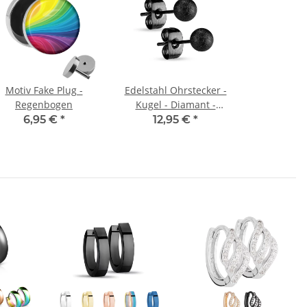
Motiv Fake Plug -
Edelstahl Ohrstecker -
Regenbogen
Kugel - Diamant -
Schwarz
6,95 €
*
12,95 €
*