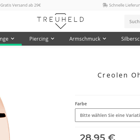
Gratis Versand ab 29€
Schnelle Lieferu
inge
Piercing
Armschmuck
Silbers
Creolen Oh
Farbe
Bitte wählen Sie eine Variat
28,95 €