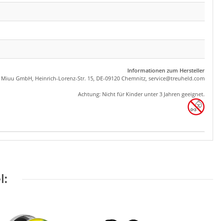
Informationen zum Hersteller
, Miuu GmbH, Heinrich-Lorenz-Str. 15, DE-09120 Chemnitz,
se
rvice
@tre
uhel
d.com
Achtung: Nicht für Kinder unter 3 Jahren geeignet.
l: