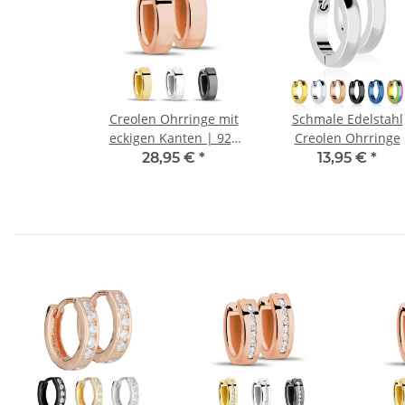
Creolen Ohrringe mit
Schmale Edelstahl
eckigen Kanten | 925
Creolen Ohrringe
Sterling Silber
28,95 €
*
13,95 €
*