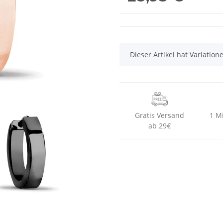
x
Dieser Artikel hat Variatio
Gratis Versand
1 M
ab 29€