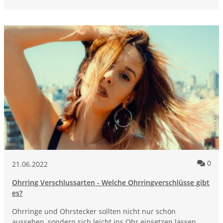
Kom
0
21.06.2022
Ohrring Verschlussarten - Welche Ohrringverschlüsse gibt
es?
Ohrringe und Ohrstecker sollten nicht nur schön
aussehen, sondern sich leicht ins Ohr einsetzen lassen