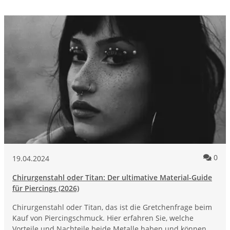
Kom
0
19.04.2024
Chirurgenstahl oder Titan: Der ultimative Material-Guide
für Piercings (2026)
Chirurgenstahl oder Titan, das ist die Gretchenfrage beim
Kauf von Piercingschmuck. Hier erfahren Sie, welche
Vorteile und Nachteile beide Metalle haben und können