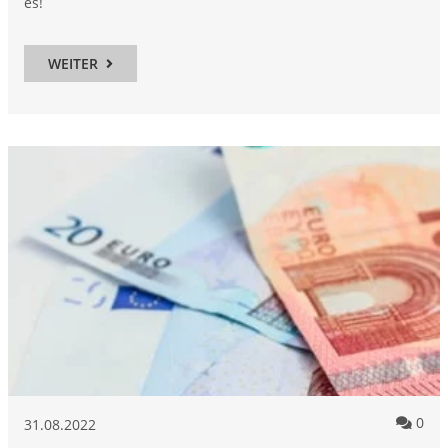
es!
WEITER
Kom
0
31.08.2022