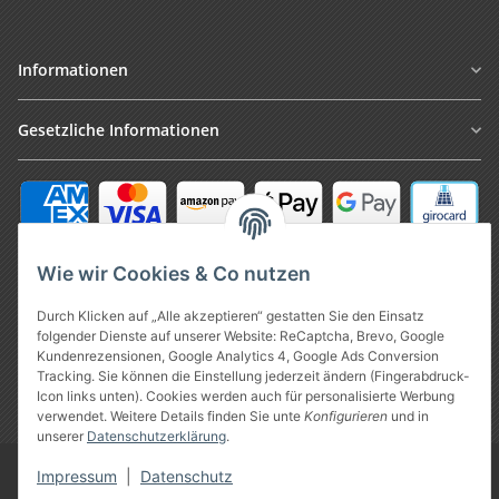
Informationen
Gesetzliche Informationen
Wie wir Cookies & Co nutzen
Durch Klicken auf „Alle akzeptieren“ gestatten Sie den Einsatz
folgender Dienste auf unserer Website: ReCaptcha, Brevo, Google
Vertrag widerrufen
Kundenrezensionen, Google Analytics 4, Google Ads Conversion
Tracking. Sie können die Einstellung jederzeit ändern (Fingerabdruck-
Icon links unten). Cookies werden auch für personalisierte Werbung
* Alle Preise inkl. gesetzlicher USt., zzgl.
Versand
verwendet. Weitere Details finden Sie unte
Konfigurieren
und in
unserer
Datenschutzerklärung
.
Google Analytics deaktivieren
Impressum
|
Datenschutz
©
Treuheld
-
Piercing Shop