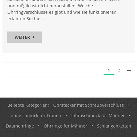
und möglichst nicht herausfallen. Welche
Ohrringverschlüsse es gibt und wie sie funktionieren,
erfahren Sie hier.
WEITER
1
2
Beliebte Kategorien:
Ohrstecker mit Schraubverschluss
•
Intimschmuck für Frauen
•
Intimschmuck für Männer
•
Daumenringe
•
Ohrringe für Männer
•
Schlangenketten