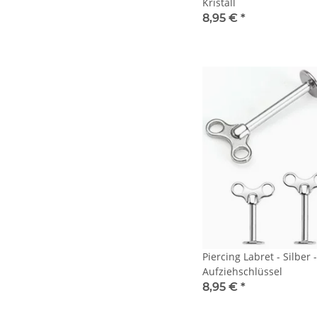
Kristall
8,95 €
*
Piercing Labret - Silber 
Aufziehschlüssel
8,95 €
*