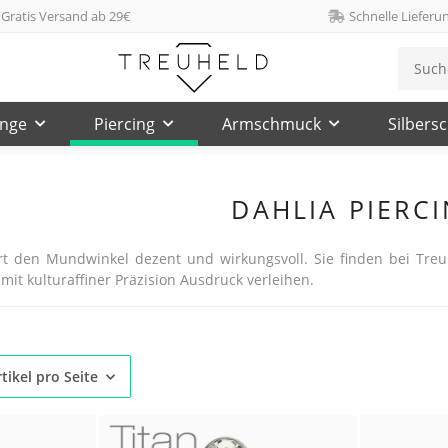
Gratis Versand ab 29€
Schnelle Lieferu
inge
Piercing
Armschmuck
Silbers
DAHLIA PIERC
rt den Mundwinkel dezent und wirkungsvoll. Sie finden bei Treuh
 mit kulturaffiner Präzision Ausdruck verleihen.
tikel pro Seite