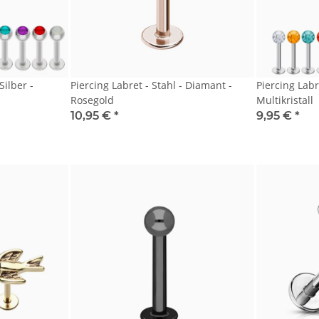
Silber -
Piercing Labret - Stahl - Diamant -
Piercing Labre
Rosegold
Multikristall
10,95 €
*
9,95 €
*