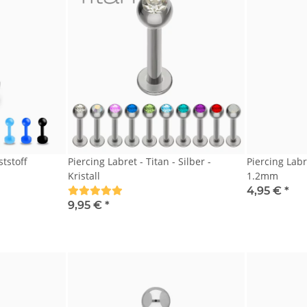
ststoff
Piercing Labret - Titan - Silber -
Piercing Labre
Kristall
1.2mm
4,95 €
*
9,95 €
*