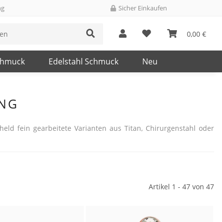
ng
Sicher Einkaufen
0,00 €
chmuck
Edelstahl Schmuck
Neu
ING
eld fein gearbeitete Varianten aus Titan, Chirurgenstahl oder
Artikel 1 - 47 von 47