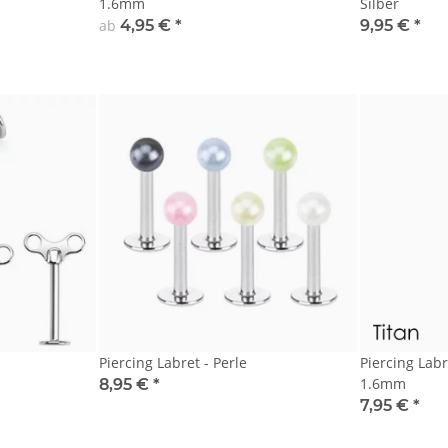
1.6mm
Silber
ab
4,95 €
*
9,95 €
*
-
Piercing Labret - Perle
Piercing Labre
1.6mm
8,95 €
*
7,95 €
*