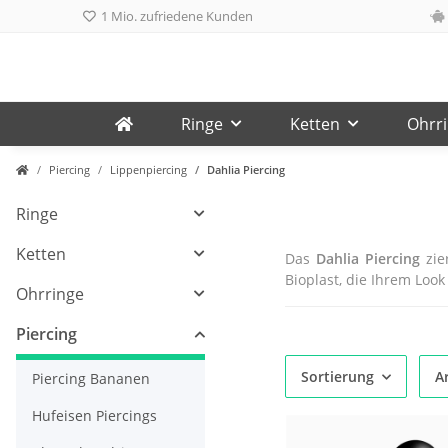
1 Mio. zufriedene Kunden
Ringe
Ketten
Ohrr
Piercing
Lippenpiercing
Dahlia Piercing
Ringe
Ketten
Das
Dahlia Piercing
zie
Bioplast, die Ihrem Look
Ohrringe
Piercing
Sortierung
Ar
Piercing Bananen
Hufeisen Piercings