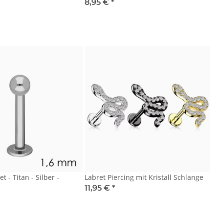
8,95 €
*
t - Titan - Silber -
Labret Piercing mit Kristall Schlange
11,95 €
*