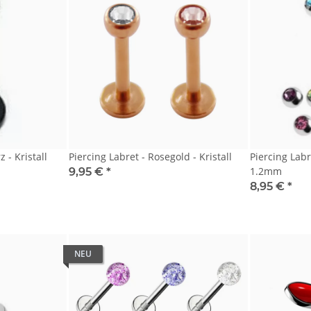
 - Kristall
Piercing Labret - Rosegold - Kristall
Piercing Labre
1.2mm
9,95 €
*
8,95 €
*
NEU