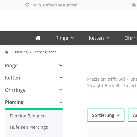
1 Mio. zufriedene Kunden
Ringe
Ketten
Ohrr
Piercing
Piercing Stäbe
Ringe
Ketten
Präzision trifft Stil - u
Straight Barbell - Sie 
Ohrringe
Piercing
Sortierung
Ar
Piercing Bananen
Hufeisen Piercings