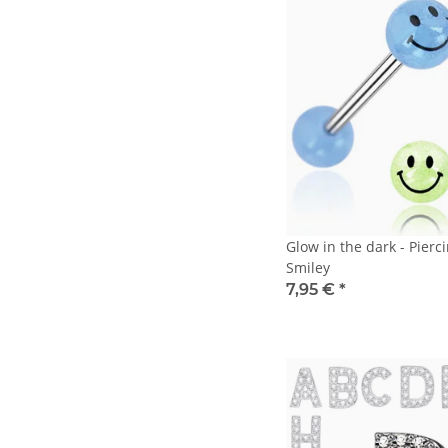
Glow in the dark - Pierc
Smiley
7,95 €
*