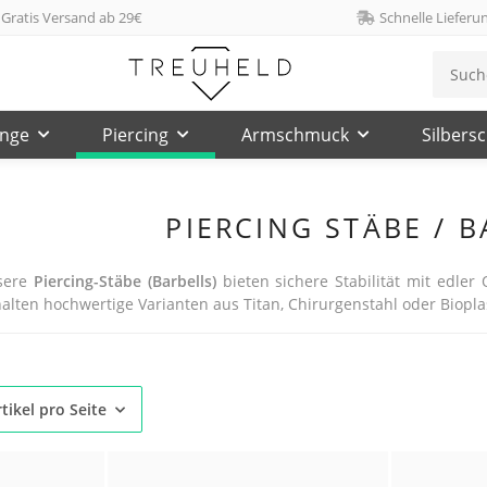
Gratis Versand ab 29€
Schnelle Lieferu
inge
Piercing
Armschmuck
Silbers
PIERCING STÄBE / 
nsere
Piercing-Stäbe (Barbells)
bieten sichere Stabilität mit edler
erhalten hochwertige Varianten aus Titan, Chirurgenstahl oder Biop
tikel pro Seite