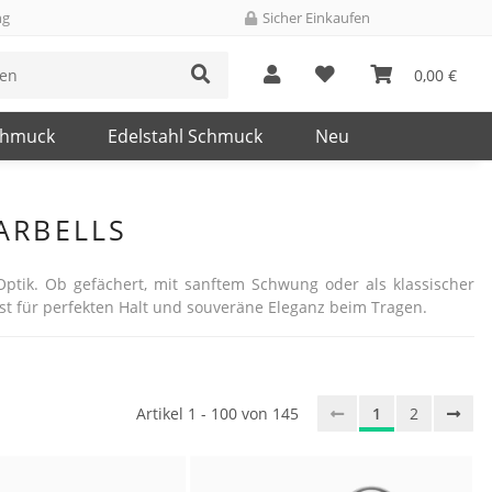
ng
Sicher Einkaufen
0,00 €
chmuck
Edelstahl Schmuck
Neu
BARBELLS
 Optik. Ob gefächert, mit sanftem Schwung oder als klassischer
last für perfekten Halt und souveräne Eleganz beim Tragen.
Artikel 1 - 100 von 145
1
2