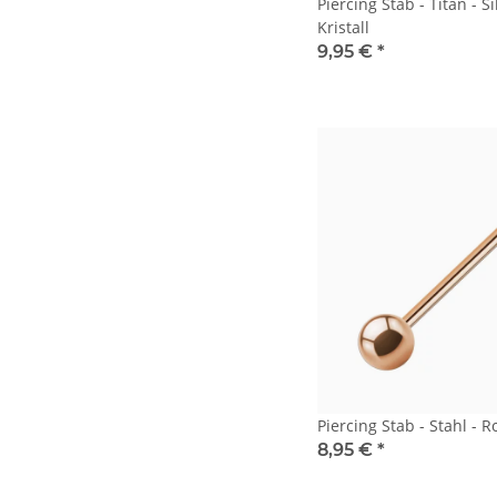
Piercing Stab - Titan - Si
Kristall
9,95 €
*
Piercing Stab - Stahl - 
8,95 €
*