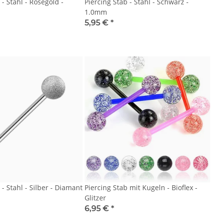
 - Stahl - Rosegold -
Piercing Stab - Stahl - Schwarz -
1.0mm
5,95 €
*
 - Stahl - Silber - Diamant
Piercing Stab mit Kugeln - Bioflex -
Glitzer
6,95 €
*