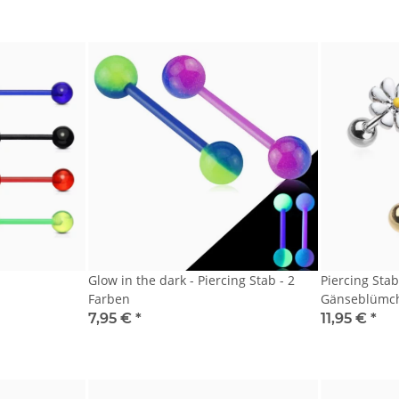
Glow in the dark - Piercing Stab - 2
Piercing Stab 
Farben
Gänseblümc
7,95 €
*
11,95 €
*