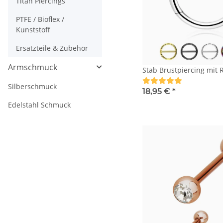
Titan Piercings
PTFE / Bioflex /
Kunststoff
Ersatzteile & Zubehör
Armschmuck
Stab Brustpiercing mit R
Silberschmuck
18,95 €
*
Edelstahl Schmuck