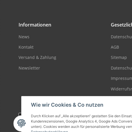
Informationen
Gesetzli
News
Datenschu
Kontakt
AGB
Versand & Zahlung
Sitemap
Newsletter
Datenschu
Impressu
Widerrufs
Wie wir Cookies & Co nutzen
Durch Klicken auf „Alle akzeptieren“ gestatten Sie den Einsa
Vertrag widerrufen
Kundenrezensionen, Google Analytics 4, Google Ads Conversio
unten). Cookies werden auch für personalisierte Werbung ver
Datenschutzerklärung
.