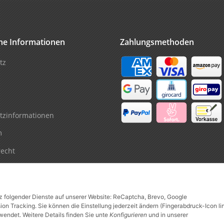
che Informationen
Zahlungsmethoden
tz
tzinformationen
m
recht
tz folgender Dienste auf unserer Website: ReCaptcha, Brevo, Google
n Tracking. Sie können die Einstellung jederzeit ändern (Fingerabdruck-Icon li
wendet. Weitere Details finden Sie unte
Konfigurieren
und in unserer