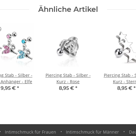
Ähnliche Artikel
ng Stab - Silber -
Piercing Stab - Silber -
Piercing Stab - S
 Anhänger - Elfe
Kurz - Rose
Kurz - Ster
9,95 €
*
8,95 €
*
8,95 €
*
•
Intimschmuck für Frauen
•
Intimschmuck für Männer
•
Da