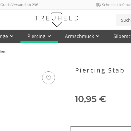
Gratis Versand ab 29€
Schnelle Lieferu
inge
Piercing
Armschmuck
Silbers
nker
Piercing Stab -
10,95 €