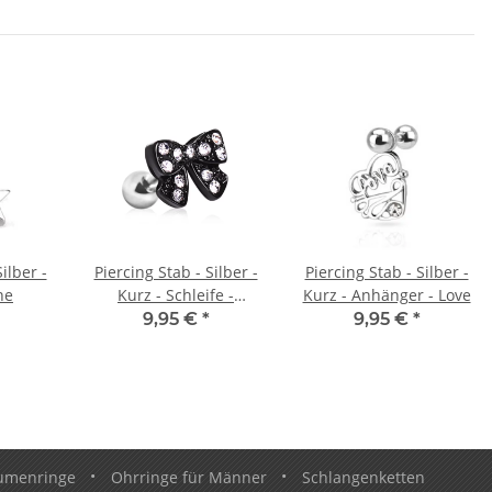
ilber -
Piercing Stab - Silber -
Piercing Stab - Silber -
ne
Kurz - Schleife -
Kurz - Anhänger - Love
Kristalle
9,95 €
*
9,95 €
*
umenringe
•
Ohrringe für Männer
•
Schlangenketten