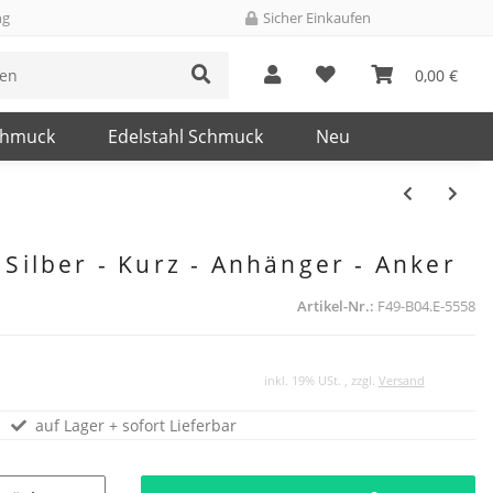
ng
Sicher Einkaufen
0,00 €
chmuck
Edelstahl Schmuck
Neu
 Silber - Kurz - Anhänger - Anker
Artikel-Nr.:
F49-B04.E-5558
inkl. 19% USt. , zzgl.
Versand
auf Lager + sofort Lieferbar