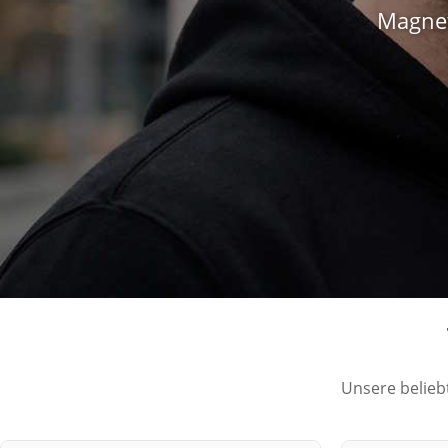
Magnet
Unsere belieb