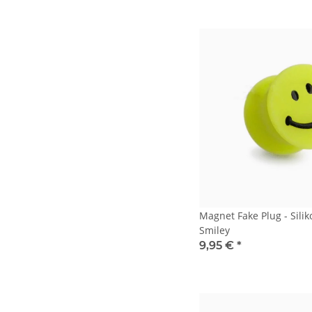
Magnet Fake Plug - Silik
Smiley
9,95 €
*