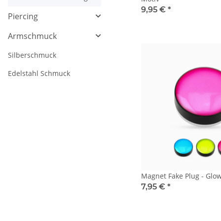
9,95 €
*
Piercing
Armschmuck
Silberschmuck
Edelstahl Schmuck
Magnet Fake Plug - Glow
7,95 €
*