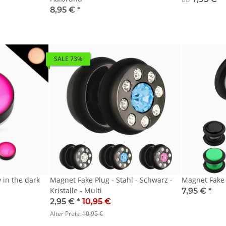
8,95 €
*
SALE 73%
 in the dark
Magnet Fake Plug - Stahl - Schwarz -
Magnet Fake 
Kristalle - Multi
7,95 €
*
2,95 €
*
10,95 €
Alter Preis:
10,95 €