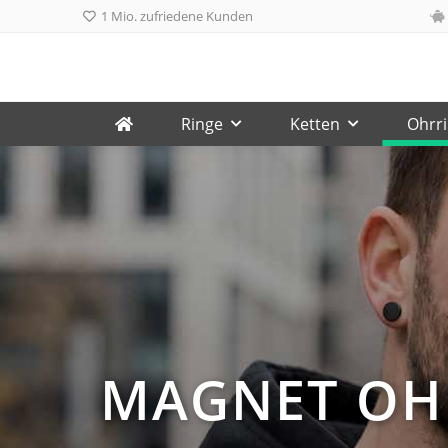
1 Mio. zufriedene Kunden
Ringe
Ketten
Ohrr
MAGNET OH