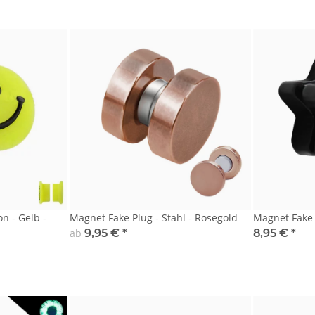
on - Gelb -
Magnet Fake Plug - Stahl - Rosegold
Magnet Fake 
ab
9,95 €
*
8,95 €
*