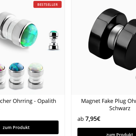
BESTSELLER
cher Ohrring - Opalith
Magnet Fake Plug Ohr
Schwarz
€
7,95€
ab
zum Produkt
zum Produkt