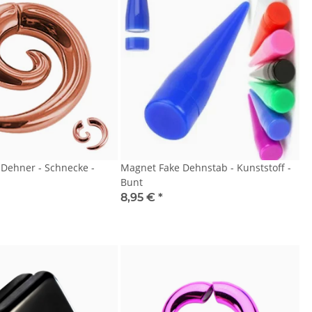
Dehner - Schnecke -
Magnet Fake Dehnstab - Kunststoff -
Bunt
8,95 €
*