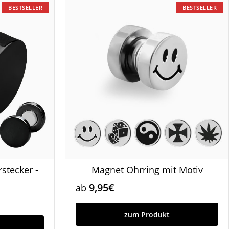
BESTSELLER
BESTSELLER
stecker -
Magnet Ohrring mit Motiv
9,95€
ab
zum Produkt