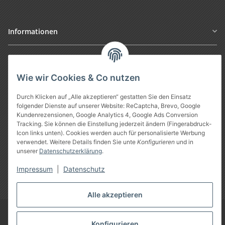
Informationen
Gesetzliche Informationen
Wie wir Cookies & Co nutzen
Durch Klicken auf „Alle akzeptieren“ gestatten Sie den Einsatz
folgender Dienste auf unserer Website: ReCaptcha, Brevo, Google
Kundenrezensionen, Google Analytics 4, Google Ads Conversion
Tracking. Sie können die Einstellung jederzeit ändern (Fingerabdruck-
Icon links unten). Cookies werden auch für personalisierte Werbung
verwendet. Weitere Details finden Sie unte
Konfigurieren
und in
unserer
Datenschutzerklärung
.
Vertrag widerrufen
Impressum
|
Datenschutz
* Alle Preise inkl. gesetzlicher USt., zzgl.
Versand
Alle akzeptieren
Google Analytics deaktivieren
©
Treuheld
-
Piercing Shop
Konfigurieren