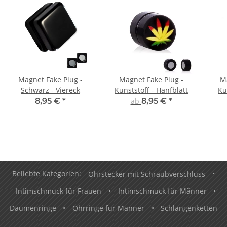
Magnet Fake Plug -
Magnet Fake Plug -
M
Schwarz - Viereck
Kunststoff - Hanfblatt
8,95 €
*
ab
8,95 €
*
Beliebte Kategorien:
Ohrstecker mit Schraubverschluss
•
Intimschmuck für Frauen
•
Intimschmuck für Männer
•
Daumenringe
•
Ohrringe für Männer
•
Schlangenketten