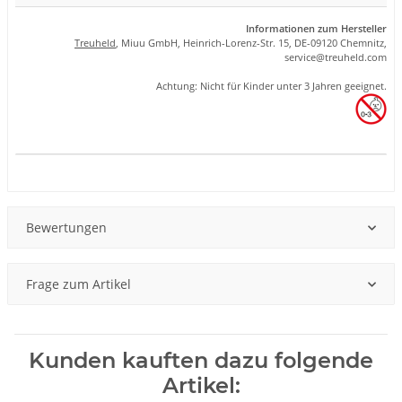
Informationen zum Hersteller
Treuheld
, Miuu GmbH, Heinrich-Lorenz-Str. 15, DE-09120 Chemnitz,
se
rvice
@tre
uhel
d.com
Achtung: Nicht für Kinder unter 3 Jahren geeignet.
Produkteigenschaft
Wert
Bewertungen
Frage zum Artikel
Kunden kauften dazu folgende
Artikel: