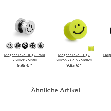
Magnet Fake Plug - Stahl
Magnet Fake Plug -
Magn
- Silber - Motiv
Silikon - Gelb - Smiley
9,95 €
*
9,95 €
*
Ähnliche Artikel