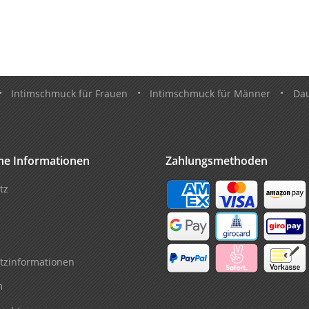
•
Intimschmuck für Frauen
•
Intimschmuck für Männer
•
Da
che Informationen
Zahlungsmethoden
tz
tzinformationen
m