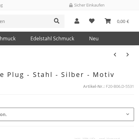
ng
Sicher Einkaufen
0,00 €
chmuck
Edelstahl Schmuck
Neu
 Plug - Stahl - Silber - Motiv
Artikel-Nr.:
F20-B06.D-5531
ion.
inkl. 19% USt. , zzgl.
Versand