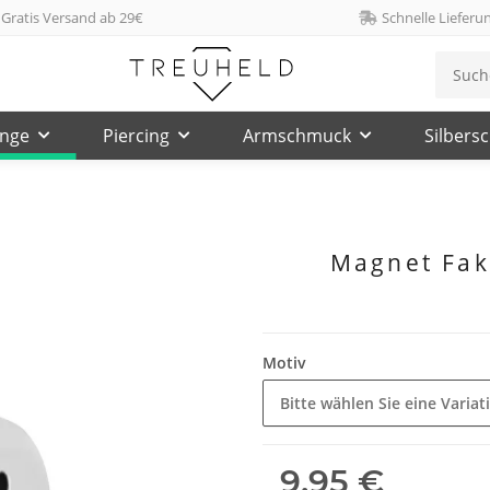
Gratis Versand ab 29€
Schnelle Lieferu
inge
Piercing
Armschmuck
Silbers
Magnet Fake
Motiv
Bitte wählen Sie eine Variat
9,95 €