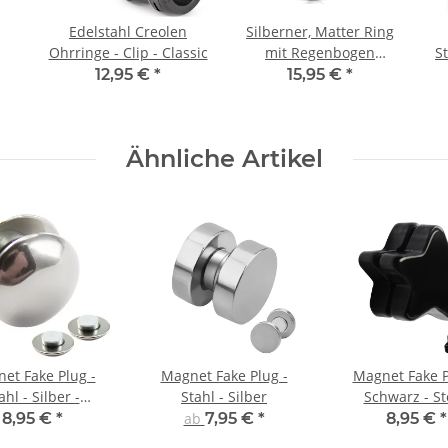
Edelstahl Creolen
Silberner, Matter Ring
Ohrringe - Clip - Classic
mit Regenbogen
St
Ringen
12,95 €
*
15,95 €
*
Ähnliche Artikel
et Fake Plug -
Magnet Fake Plug -
Magnet Fake P
ahl - Silber -
Stahl - Silber
Schwarz - St
Halbrund
8,95 €
*
ab
7,95 €
*
8,95 €
*