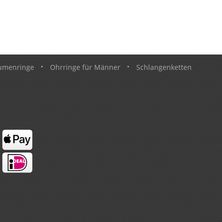
umenringe
•
Ohrringe für Männer
•
Schlangenketten