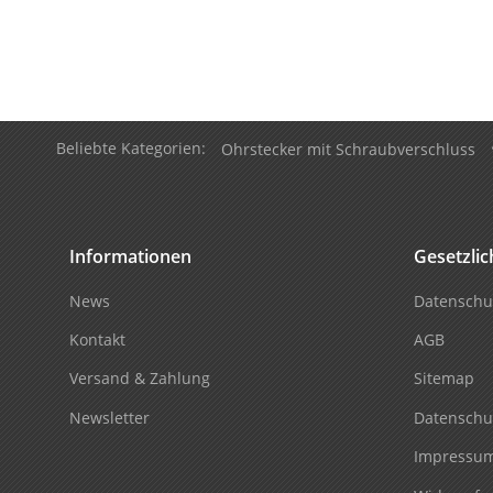
Beliebte Kategorien:
Ohrstecker mit Schraubverschluss
Informationen
Gesetzli
News
Datenschu
Kontakt
AGB
Versand & Zahlung
Sitemap
Newsletter
Datenschu
Impressu