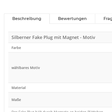
Beschreibung
Bewertungen
Fra
Silberner Fake Plug mit Magnet - Motiv
Farbe
wählbares Motiv
Material
Maße
Der Fake Plug hält durch Magnete an beiden Plättchen.