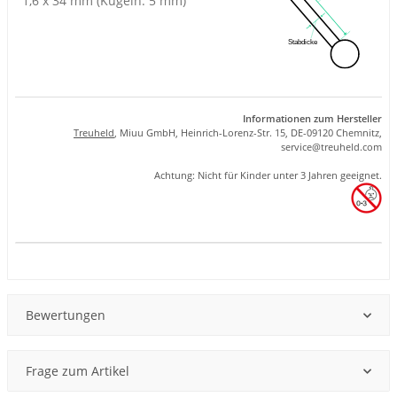
1,6 x 34 mm (Kugeln: 5 mm)
Informationen zum Hersteller
Treuheld
, Miuu GmbH, Heinrich-Lorenz-Str. 15, DE-09120 Chemnitz,
se
rvice
@tre
uhel
d.com
Achtung: Nicht für Kinder unter 3 Jahren geeignet.
Produkteigenschaft
Wert
Bewertungen
Frage zum Artikel