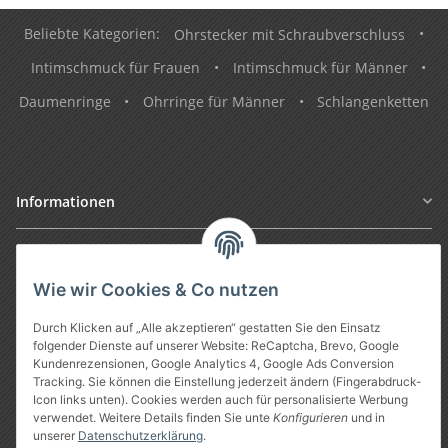
Beliebte Kategorien:
Ohrstecker mit Schraubverschluss
•
Intimschmuck für Frauen
•
Intimschmuck für Männer
•
Daumenringe
•
Ohrringe für Männer
•
Schlangenketten
Informationen
Gesetzliche Informationen
Wie wir Cookies & Co nutzen
Durch Klicken auf „Alle akzeptieren“ gestatten Sie den Einsatz
folgender Dienste auf unserer Website: ReCaptcha, Brevo, Google
Kundenrezensionen, Google Analytics 4, Google Ads Conversion
Tracking. Sie können die Einstellung jederzeit ändern (Fingerabdruck-
Icon links unten). Cookies werden auch für personalisierte Werbung
verwendet. Weitere Details finden Sie unte
Konfigurieren
und in
unserer
Datenschutzerklärung
.
Vertrag widerrufen