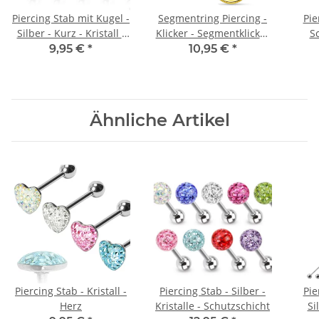
Piercing Stab mit Kugel -
Segmentring Piercing -
Pie
Silber - Kurz - Kristall -
Klicker - Segmentklicker
S
Stern
- 1.2mm x 6mm
9,95 €
*
10,95 €
*
Ähnliche Artikel
Piercing Stab - Kristall -
Piercing Stab - Silber -
Pie
Herz
Kristalle - Schutzschicht
Si