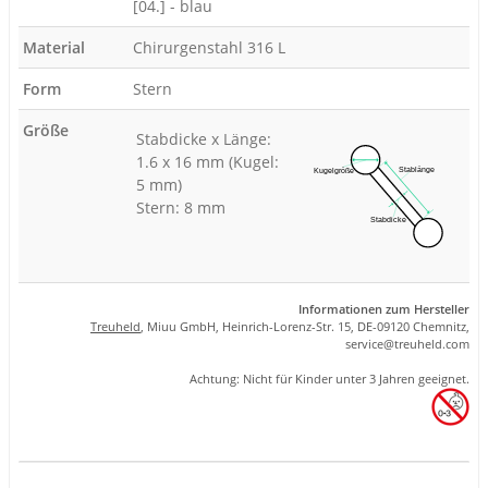
[04.] - blau
Material
Chirurgenstahl 316 L
Form
Stern
Größe
Stabdicke x Länge:
1.6 x 16 mm (Kugel:
5 mm)
Stern: 8 mm
Informationen zum Hersteller
Treuheld
, Miuu GmbH, Heinrich-Lorenz-Str. 15, DE-09120 Chemnitz,
se
rvice
@tre
uhel
d.com
Achtung: Nicht für Kinder unter 3 Jahren geeignet.
Produkteigenschaft
Wert