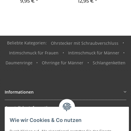
9,95 €
*
12,95 €
*
Beliebte Kategorien:
Ohrstecker mit Schraubverschluss
•
Intimschmuck für Frauen
•
Intimschmuck für Männer
•
Daumenringe
•
Ohrringe für Männer
•
Schlangenketten
Informationen
Gesetzliche Informationen
Wie wir Cookies & Co nutzen