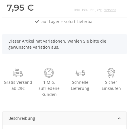
7,95 €
inkl. 19% USt. , zzgl.
Versand
auf Lager + sofort Lieferbar
x
Dieser Artikel hat Variationen. Wählen Sie bitte die
gewünschte Variation aus.
Gratis Versand
1 Mio.
Schnelle
Sicher
ab 29€
zufriedene
Lieferung
Einkaufen
Kunden
Beschreibung