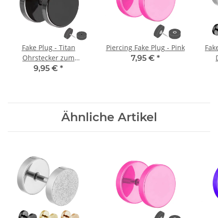
Fake Plug - Titan
Piercing Fake Plug - Pink
Fak
Ohrstecker zum
7,95 €
*
Schrauben - Schwarz
9,95 €
*
Ähnliche Artikel