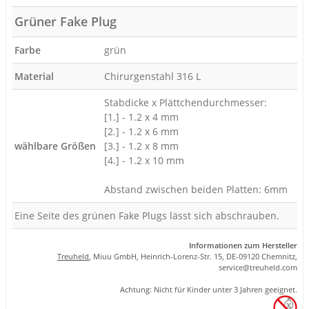
Grüner Fake Plug
Farbe
grün
Material
Chirurgenstahl 316 L
Stabdicke x Plättchendurchmesser:
[1.] - 1.2 x 4 mm
[2.] - 1.2 x 6 mm
wählbare Größen
[3.] - 1.2 x 8 mm
[4.] - 1.2 x 10 mm
Abstand zwischen beiden Platten: 6mm
Eine Seite des grünen Fake Plugs lässt sich abschrauben.
Informationen zum Hersteller
Treuheld
, Miuu GmbH, Heinrich-Lorenz-Str. 15, DE-09120 Chemnitz,
se
rvice
@tre
uhel
d.com
Achtung: Nicht für Kinder unter 3 Jahren geeignet.