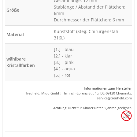
Gesamtlänge: 12 mm
Stablänge / Abstand der Plättchen:
Größe
6mm
Durchmesser der Plättchen: 6 mm
Kunststoff (Steg: Chirurgenstahl
Material
316L)
[1.] - blau
[2.] - klar
wählbare
[3.] - pink
Kristallfarben
[4.] - aqua
[5.] - rot
Informationen zum Hersteller
Treuheld
, Miuu GmbH, Heinrich-Lorenz-Str. 15, DE-09120 Chemnitz,
se
rvice
@tre
uhel
d.com
Achtung: Nicht für Kinder unter 3 Jahren geeignet.
Produkteigenschaft
Wert