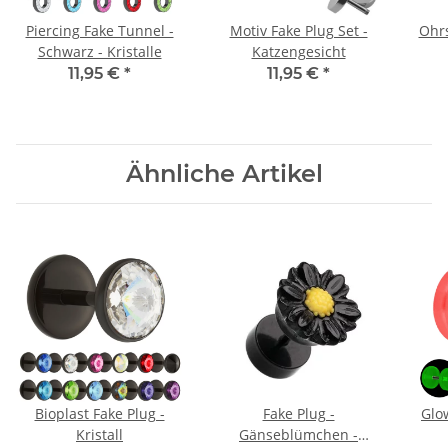
Piercing Fake Tunnel -
Motiv Fake Plug Set -
Ohrs
Schwarz - Kristalle
Katzengesicht
11,95 €
*
11,95 €
*
Ähnliche Artikel
Bioplast Fake Plug -
Fake Plug -
Glow
Kristall
Gänseblümchen -