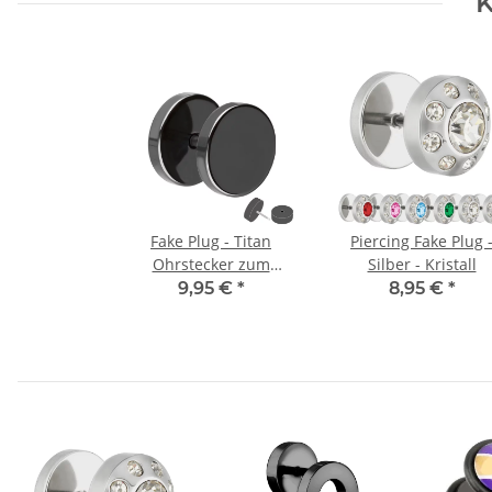
K
Fake Plug - Titan
Piercing Fake Plug 
Ohrstecker zum
Silber - Kristall
Schrauben - Schwarz
9,95 €
*
8,95 €
*