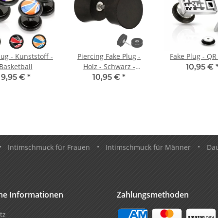
ug - Kunststoff -
Piercing Fake Plug -
Fake Plug - QR
Basketball
Holz - Schwarz -
10,95 €
Konisch
9,95 €
*
10,95 €
*
•
Intimschmuck für Frauen
•
Intimschmuck für Männer
•
Da
che Informationen
Zahlungsmethoden
tz