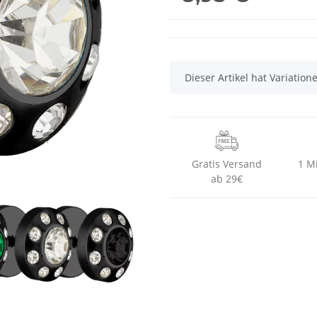
x
Dieser Artikel hat Variatio
Gratis Versand
1 M
ab 29€