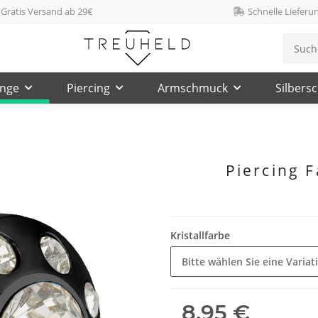
Gratis Versand ab 29€
Schnelle Lieferu
inge
Piercing
Armschmuck
Silbers
Piercing F
Kristallfarbe
Bitte wählen Sie eine Variat
8,95 €