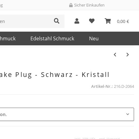
ng
Sicher Einkaufen
0,00 €
chmuck
Edelstahl Schmuck
Neu
ake Plug - Schwarz - Kristall
Artikel-Nr.:
216.D-2064
ion.
inkl. 19% USt. , zzgl.
Versand