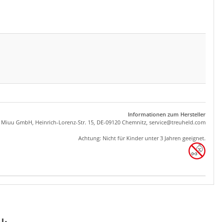
Informationen zum Hersteller
, Miuu GmbH, Heinrich-Lorenz-Str. 15, DE-09120 Chemnitz,
se
rvice
@tre
uhel
d.com
Achtung: Nicht für Kinder unter 3 Jahren geeignet.