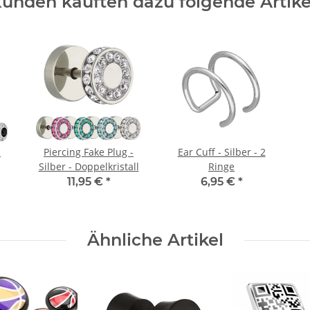
unden kauften dazu folgende Artike
-
Piercing Fake Plug -
Ear Cuff - Silber - 2
Silber - Doppelkristall
Ringe
11,95 €
*
6,95 €
*
Ähnliche Artikel