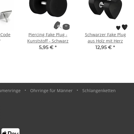
 Code
Piercing Fake Plug -
Schwarzer Fake Plug
Kunststoff - Schwarz
aus Holz mit Herz
*
5,95 €
*
12,95 €
*
umenringe
•
Ohrringe für Männer
•
Schlangenketten