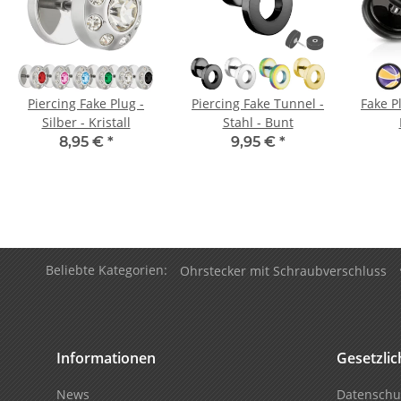
Piercing Fake Plug -
Piercing Fake Tunnel -
Fake Pl
Silber - Kristall
Stahl - Bunt
8,95 €
*
9,95 €
*
Beliebte Kategorien:
Ohrstecker mit Schraubverschluss
Informationen
Gesetzli
News
Datenschu