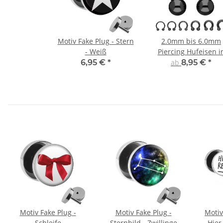
Motiv Fake Plug - Stern
2.0mm bis 6.0mm
- Weiß
Piercing Hufeisen i
Schwarz
6,95 €
*
ab
8,95 €
*
Motiv Fake Plug -
Motiv Fake Plug -
Motiv
Schleife
Sternbild - Zwillinge
Hier