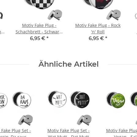
Motiv Fake Plug -
Motiv Fake Plug - Rock
n
Schachbrett - Schwarz-
'n' Roll
Weiß
Ch
6,95 €
*
6,95 €
*
Ähnliche Artikel
 Fake Plug Set -
Motiv Fake Plug Set -
Motiv Fake Plug
 rein, Da raus -
Wat Mutt - Dat Mutt
Vegan - Sal