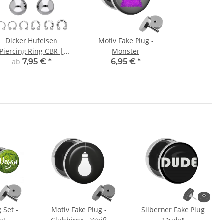
Dicker Hufeisen
Motiv Fake Plug -
Piercing Ring CBR |
Monster
irurgenstahl | Silber
ab
7,95 €
*
6,95 €
*
 Set -
Motiv Fake Plug -
Silberner Fake Plug
at
Glühbirne - Weiß
"Dude"