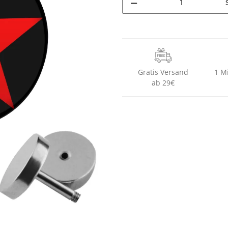
Gratis Versand
1 M
ab 29€