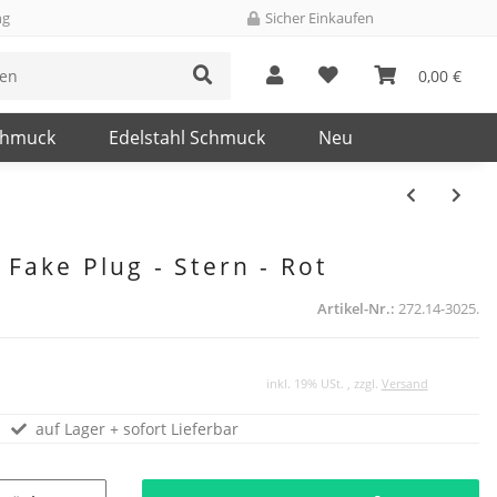
ng
Sicher Einkaufen
0,00 €
chmuck
Edelstahl Schmuck
Neu
 Fake Plug - Stern - Rot
Artikel-Nr.:
272.14-3025.
inkl. 19% USt. , zzgl.
Versand
auf Lager + sofort Lieferbar