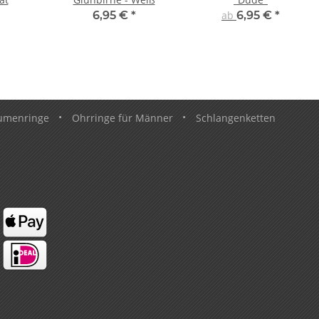
6,95 €
*
ab
6,95 €
*
umenringe
•
Ohrringe für Männer
•
Schlangenketten