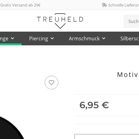
Gratis Versand ab 29€
Schnelle Lieferu
inge
Piercing
Armschmuck
Silbers
Motiv
6,95 €