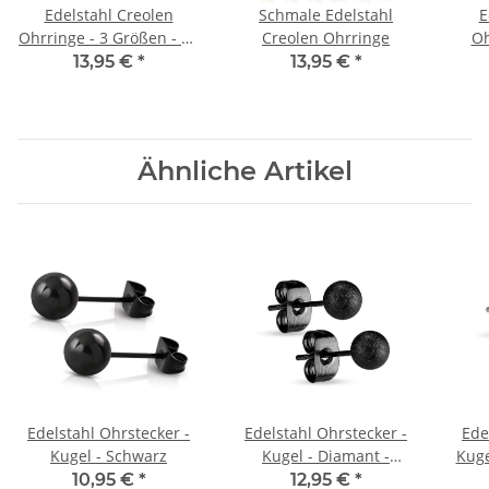
Edelstahl Creolen
Schmale Edelstahl
E
Ohrringe - 3 Größen - 13
Creolen Ohrringe
Oh
Farben
13,95 €
*
13,95 €
*
Ähnliche Artikel
Edelstahl Ohrstecker -
Edelstahl Ohrstecker -
Ede
Kugel - Schwarz
Kugel - Diamant -
Kuge
Schwarz
10,95 €
*
12,95 €
*