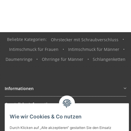
Beliebte Kategorien:
Ohrstecker mit Schraubverschluss
•
Intimschmuck für Frauen
•
Intimschmuck für Männer
•
Daumenringe
•
Ohrringe für Männer
•
Schlangenketten
Informationen
Gesetzliche Informationen
Wie wir Cookies & Co nutzen
Durch Klicken auf „Alle akzeptieren“ gestatten Sie den Einsatz