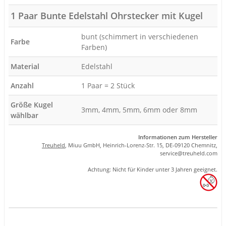
1 Paar Bunte Edelstahl Ohrstecker mit Kugel
bunt (schimmert in verschiedenen
Farbe
Farben)
Material
Edelstahl
Anzahl
1 Paar = 2 Stück
Größe Kugel
3mm, 4mm, 5mm, 6mm oder 8mm
wählbar
Informationen zum Hersteller
Treuheld
, Miuu GmbH, Heinrich-Lorenz-Str. 15, DE-09120 Chemnitz,
se
rvice
@tre
uhel
d.com
Achtung: Nicht für Kinder unter 3 Jahren geeignet.
Produkteigenschaft
Wert