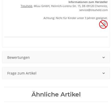
Informationen zum Hersteller
Treuheld
, Miuu GmbH, Heinrich-Lorenz-Str. 15, DE-09120 Chemnitz,
se
rvice
@tre
uhel
d.com
Achtung: Nicht für Kinder unter 3 Jahren geeignet.
Produkteigenschaft
Wert
Bewertungen
Frage zum Artikel
Ähnliche Artikel