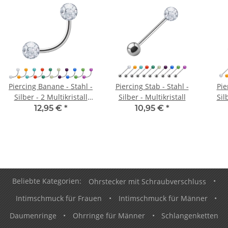
Piercing Banane - Stahl -
Piercing Stab - Stahl -
Pie
Silber - 2 Multikristall
Silber - Multikristall
Sil
Kugeln
12,95 €
*
10,95 €
*
Beliebte Kategorien:
Ohrstecker mit Schraubverschluss
•
Intimschmuck für Frauen
•
Intimschmuck für Männer
•
Daumenringe
•
Ohrringe für Männer
•
Schlangenketten