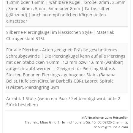
1,2mm oder 1,6mm | wählbare Kugel - Größe: 2mm , 2,5mm
, 3mm , 4mm , 5mm , 6mm oder 8mm | Farbe: silber
(glänzend) | auch an empfindlichen Körperstellen
einsetzbar
Silberne Piercingkugel im klassischen Style | Material:
Chirugenstahl 316L
Für alle Piercing - Arten geeignet: Präzise geschnittenes
Schraubgewinde | Die Piercingkugel kann auf alle Piercings
mit den Stabdicken 1,0mm , 1,2 mm bzw. 1,6 mm (wählbar)
aufgeschraubt werden | Geeignet für Piercing Stäbe &
Stecker, Bananen Piercings - gebogener Stab - (Banana
Bells), Hufeisen (Circular Barbells CBR), Labret, Spirale
(Twister), Piercingring uvm
Anzahl: 1 Stück (wenn ein Paar / Set benötigt wird, bitte 2
Stück bestellen)
Informationen zum Hersteller
Treuheld
, Miuu GmbH, Heinrich-Lorenz-Str. 15, DE-09120 Chemnitz,
se
rvice
@tre
uhel
d.com