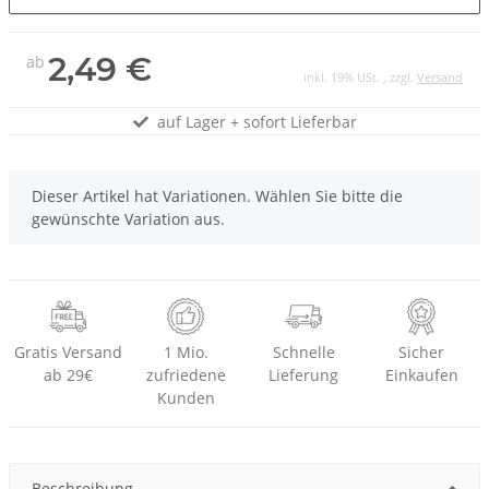
2,49 €
ab
inkl. 19% USt. , zzgl.
Versand
auf Lager + sofort Lieferbar
x
Dieser Artikel hat Variationen. Wählen Sie bitte die
gewünschte Variation aus.
Gratis Versand
1 Mio.
Schnelle
Sicher
ab 29€
zufriedene
Lieferung
Einkaufen
Kunden
Beschreibung