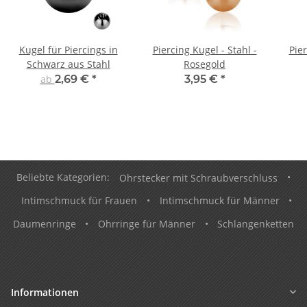
Kugel für Piercings in
Piercing Kugel - Stahl -
Pier
Schwarz aus Stahl
Rosegold
ab
2,69 €
*
3,95 €
*
Beliebte Kategorien:
Ohrstecker mit Schraubverschluss
•
Intimschmuck für Frauen
•
Intimschmuck für Männer
•
Daumenringe
•
Ohrringe für Männer
•
Schlangenketten
Informationen