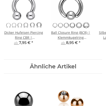
Dicker Hufeisen Piercing
Ball Closure Ring (BCR) |
Silb
Ring CBR |
Klemmkugelring
L
Chirurgenstahl | Silber
Piercing | Silber | 2mm
ab
7,95 €
*
ab
8,95 €
*
– 6mm Dicke |
Chirurgenstahl
Ähnliche Artikel