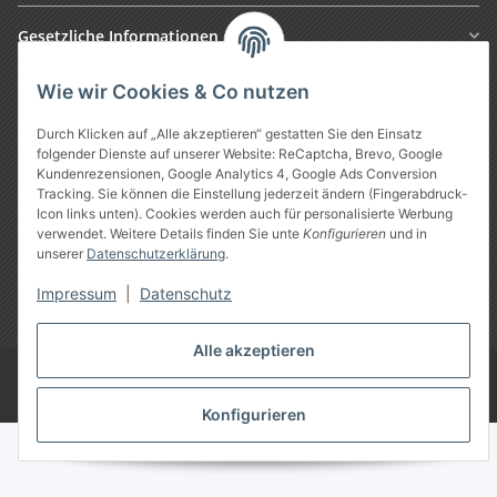
Gesetzliche Informationen
Wie wir Cookies & Co nutzen
Durch Klicken auf „Alle akzeptieren“ gestatten Sie den Einsatz
folgender Dienste auf unserer Website: ReCaptcha, Brevo, Google
Kundenrezensionen, Google Analytics 4, Google Ads Conversion
Tracking. Sie können die Einstellung jederzeit ändern (Fingerabdruck-
Icon links unten). Cookies werden auch für personalisierte Werbung
verwendet. Weitere Details finden Sie unte
Konfigurieren
und in
Vertrag widerrufen
unserer
Datenschutzerklärung
.
Impressum
|
Datenschutz
* Alle Preise inkl. gesetzlicher USt., zzgl.
Versand
Alle akzeptieren
Google Analytics deaktivieren
©
Treuheld
-
Piercing Shop
Konfigurieren