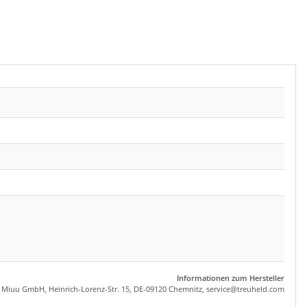
Informationen zum Hersteller
, Miuu GmbH, Heinrich-Lorenz-Str. 15, DE-09120 Chemnitz,
se
rvice
@tre
uhel
d.com