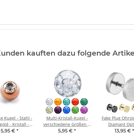
unden kauften dazu folgende Artike
ng Kugel - Stahl -
Multi-Kristall-Kugel -
Fake Plug Ohrst
old - Kristall -
verschiedene Größen &
Diamant Opt
Klar
Farben
Chirurgenst
5,95 €
*
5,95 €
*
13,95 €