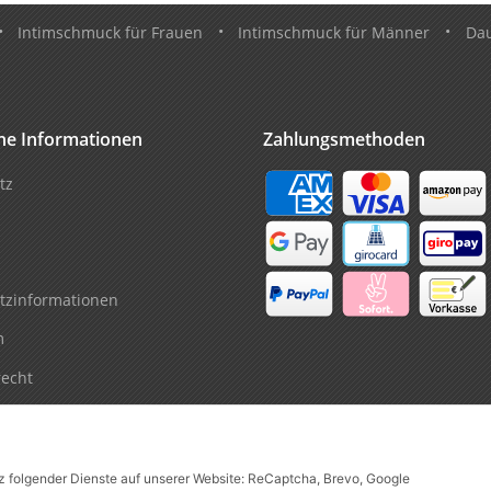
•
Intimschmuck für Frauen
•
Intimschmuck für Männer
•
Da
che Informationen
Zahlungsmethoden
tz
tzinformationen
m
recht
tz folgender Dienste auf unserer Website: ReCaptcha, Brevo, Google