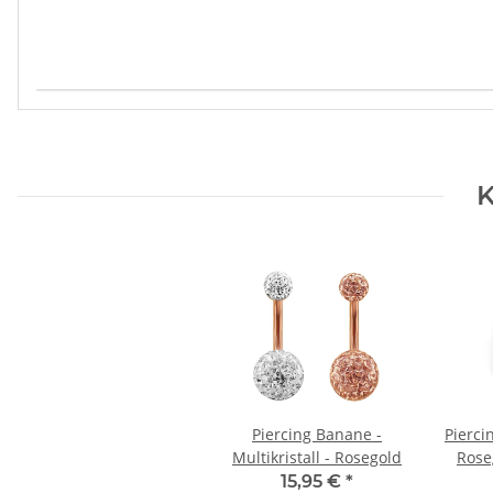
Produkteigenschaft
Wert
K
Piercing Banane -
Pierci
Multikristall - Rosegold
Roseg
15,95 €
*