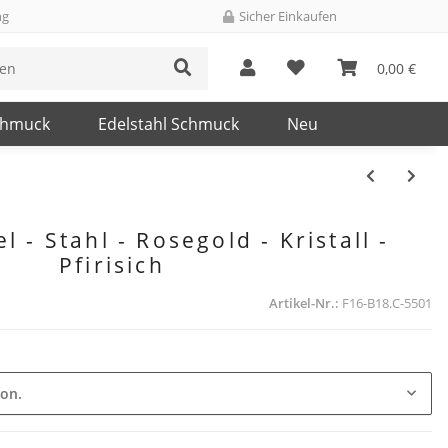
ng
Sicher Einkaufen
0,00 €
chmuck
Edelstahl Schmuck
Neu
l - Stahl - Rosegold - Kristall -
Pfirisich
Artikel-Nr.:
F16-B18.C-5501
ion.