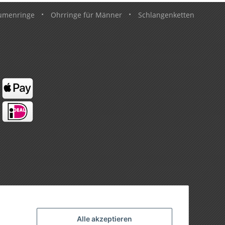
umenringe
•
Ohrringe für Männer
•
Schlangenketten
Alle akzeptieren