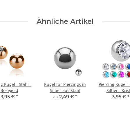
Ähnliche Artikel
ng Kugel - Stahl -
Kugel für Piercings in
Piercing Kugel - 
Rosegold
Silber aus Stahl
Silber - Kris
3,95 €
*
ab
2,49 €
*
3,95 €
*