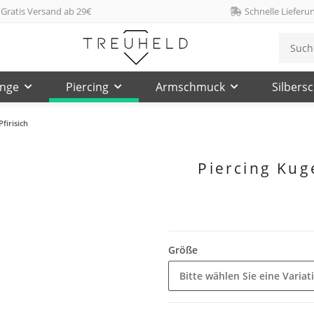
Gratis Versand ab 29€
Schnelle Lieferu
inge
Piercing
Armschmuck
Silbers
Pfirisich
Piercing Kuge
Größe
Bitte wählen Sie eine Variat