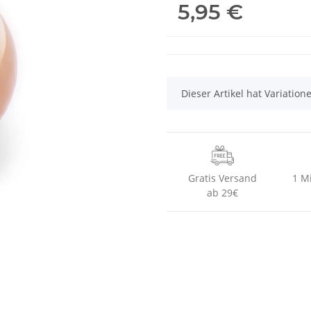
5,95 €
x
Dieser Artikel hat Variatio
Gratis Versand
1 M
ab 29€