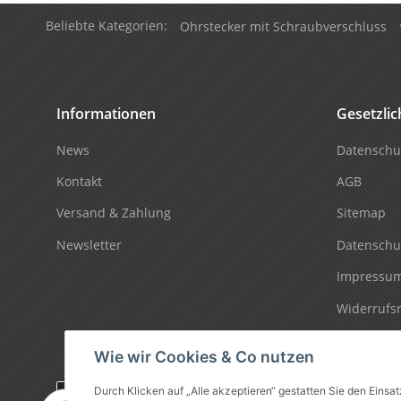
Beliebte Kategorien:
Ohrstecker mit Schraubverschluss
Informationen
Gesetzli
News
Datenschu
Kontakt
AGB
Versand & Zahlung
Sitemap
Newsletter
Datenschu
Impressu
Widerrufs
Wie wir Cookies & Co nutzen
Durch Klicken auf „Alle akzeptieren“ gestatten Sie den Einsa
Vertrag widerrufen