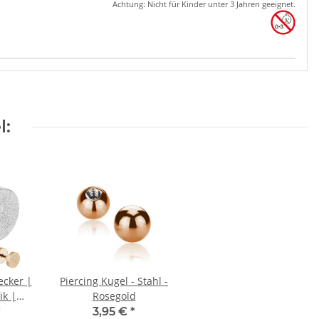
Achtung: Nicht für Kinder unter 3 Jahren geeignet.
l:
ecker |
Piercing Kugel - Stahl -
ik |
Rosegold
ahl
*
3,95 €
*