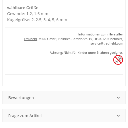
wählbare Größe
Gewinde: 1.2, 1.6 mm
Kugelgröße: 2, 2.5, 3, 4, 5, 6 mm
Informationen zum Hersteller
Treuheld
, Miuu GmbH, Heinrich-Lorenz-Str. 15, DE-09120 Chemnitz,
se
rvice
@tre
uhel
d.com
Achtung: Nicht für Kinder unter 3 Jahren geeignet.
Produkteigenschaft
Wert
Bewertungen
Frage zum Artikel