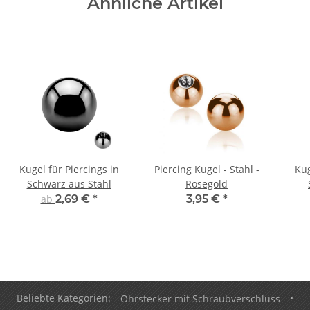
Ähnliche Artikel
Kugel für Piercings in
Piercing Kugel - Stahl -
Kug
Schwarz aus Stahl
Rosegold
ab
2,69 €
*
3,95 €
*
Beliebte Kategorien:
Ohrstecker mit Schraubverschluss
•