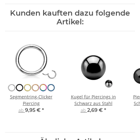
Kunden kauften dazu folgende
Artikel:
Segmentring-Clicker
Kugel für Piercings in
Pie
Piercing
Schwarz aus Stahl
Sc
ab
9,95 €
*
ab
2,69 €
*