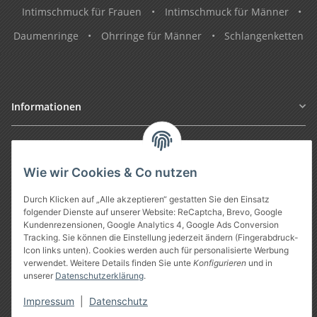
Intimschmuck für Frauen
•
Intimschmuck für Männer
•
Daumenringe
•
Ohrringe für Männer
•
Schlangenketten
Informationen
Gesetzliche Informationen
Wie wir Cookies & Co nutzen
Durch Klicken auf „Alle akzeptieren“ gestatten Sie den Einsatz
folgender Dienste auf unserer Website: ReCaptcha, Brevo, Google
Kundenrezensionen, Google Analytics 4, Google Ads Conversion
Tracking. Sie können die Einstellung jederzeit ändern (Fingerabdruck-
Icon links unten). Cookies werden auch für personalisierte Werbung
verwendet. Weitere Details finden Sie unte
Konfigurieren
und in
unserer
Datenschutzerklärung
.
Vertrag widerrufen
Impressum
|
Datenschutz