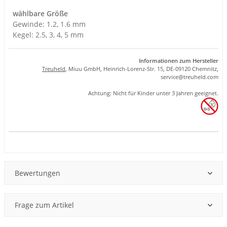
wählbare Größe
Gewinde: 1.2, 1.6 mm
Kegel: 2.5, 3, 4, 5 mm
Informationen zum Hersteller
Treuheld
, Miuu GmbH, Heinrich-Lorenz-Str. 15, DE-09120 Chemnitz,
se
rvice
@tre
uhel
d.com
Achtung: Nicht für Kinder unter 3 Jahren geeignet.
Produkteigenschaft
Wert
Bewertungen
Frage zum Artikel