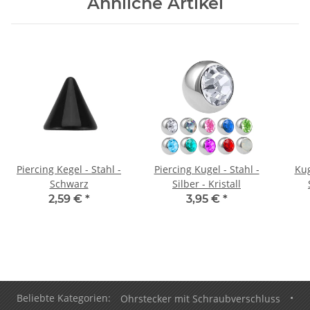
Ähnliche Artikel
Piercing Kegel - Stahl -
Piercing Kugel - Stahl -
Kug
Schwarz
Silber - Kristall
2,59 €
*
3,95 €
*
Beliebte Kategorien:
Ohrstecker mit Schraubverschluss
•