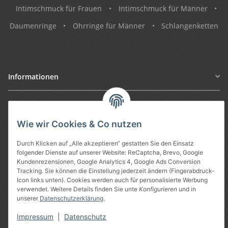
Intimschmuck für Frauen
•
Intimschmuck für Männer
•
Daumenringe
•
Ohrringe für Männer
•
Schlangenketten
Informationen
Gesetzliche Informationen
Wie wir Cookies & Co nutzen
Durch Klicken auf „Alle akzeptieren“ gestatten Sie den Einsatz
folgender Dienste auf unserer Website: ReCaptcha, Brevo, Google
Kundenrezensionen, Google Analytics 4, Google Ads Conversion
Tracking. Sie können die Einstellung jederzeit ändern (Fingerabdruck-
Icon links unten). Cookies werden auch für personalisierte Werbung
verwendet. Weitere Details finden Sie unte
Konfigurieren
und in
unserer
Datenschutzerklärung
.
Vertrag widerrufen
Impressum
|
Datenschutz