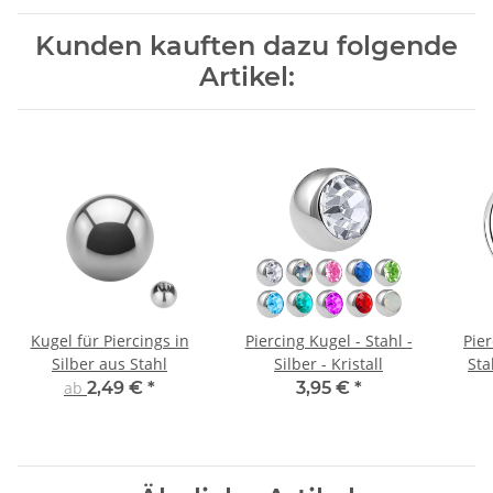
Kunden kauften dazu folgende
Artikel:
Kugel für Piercings in
Piercing Kugel - Stahl -
Pie
Silber aus Stahl
Silber - Kristall
Sta
ab
2,49 €
*
3,95 €
*