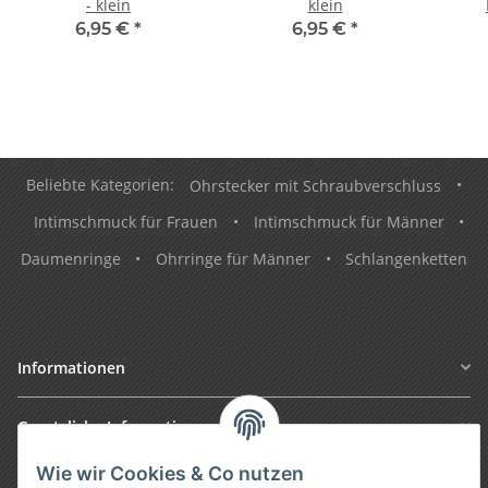
- klein
klein
6,95 €
*
6,95 €
*
Beliebte Kategorien:
Ohrstecker mit Schraubverschluss
•
Intimschmuck für Frauen
•
Intimschmuck für Männer
•
Daumenringe
•
Ohrringe für Männer
•
Schlangenketten
Informationen
Gesetzliche Informationen
Wie wir Cookies & Co nutzen