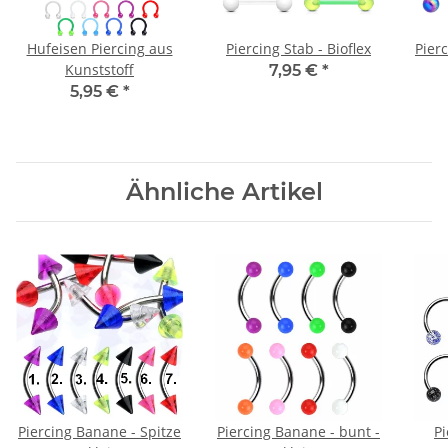
Hufeisen Piercing aus
Piercing Stab - Bioflex
Pierc
Kunststoff
7,95 €
*
5,95 €
*
Ähnliche Artikel
Piercing Banane - Spitze
Piercing Banane - bunt -
Pi