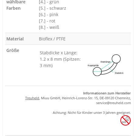
wählbare
[4.] - grün
Farben
[5.] - schwarz
[6.] - pink
[7.] - rot
[8.] - weiß
Material
Bioflex / PTFE
Größe
Stabdicke x Länge:
1.2 x 8 mm (Spitzen:
3 mm)
Informationen zum Hersteller
Treuheld
, Miuu GmbH, Heinrich-Lorenz-Str. 15, DE-09120 Chemnitz,
se
rvice
@tre
uhel
d.com
Achtung: Nicht für Kinder unter 3 Jahren geeignet.