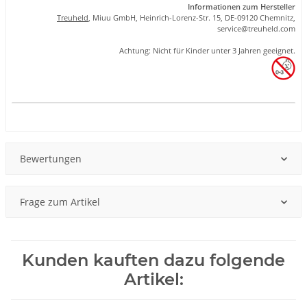
Informationen zum Hersteller
Treuheld
, Miuu GmbH, Heinrich-Lorenz-Str. 15, DE-09120 Chemnitz,
se
rvice
@tre
uhel
d.com
Achtung: Nicht für Kinder unter 3 Jahren geeignet.
Produkteigenschaft
Wert
Bewertungen
Frage zum Artikel
Kunden kauften dazu folgende
Artikel: