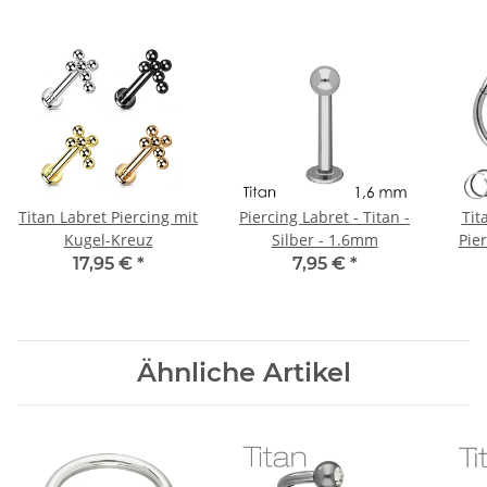
Titan Labret Piercing mit
Piercing Labret - Titan -
Tit
Kugel-Kreuz
Silber - 1.6mm
Pier
17,95 €
*
7,95 €
*
Ähnliche Artikel