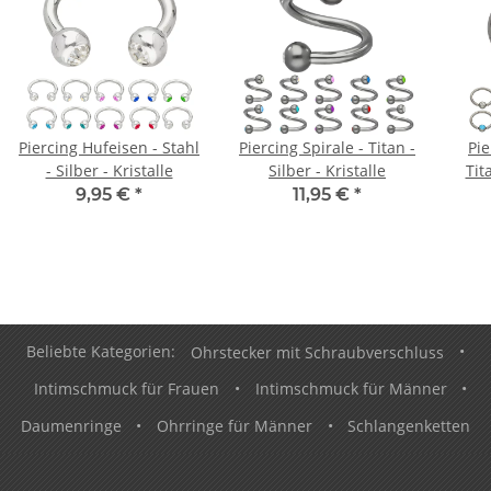
Piercing Hufeisen - Stahl
Piercing Spirale - Titan -
Pi
- Silber - Kristalle
Silber - Kristalle
Tita
9,95 €
*
11,95 €
*
Beliebte Kategorien:
Ohrstecker mit Schraubverschluss
•
Intimschmuck für Frauen
•
Intimschmuck für Männer
•
Daumenringe
•
Ohrringe für Männer
•
Schlangenketten