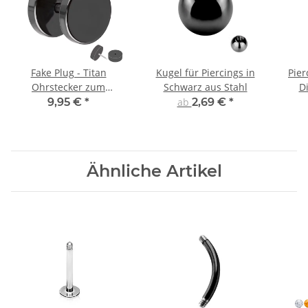
Fake Plug - Titan
Kugel für Piercings in
Pier
Ohrstecker zum
Schwarz aus Stahl
D
Schrauben - Schwarz
9,95 €
*
ab
2,69 €
*
Ähnliche Artikel