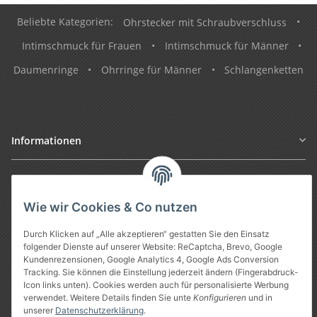
Beliebte Kategorien:
Ohrstecker mit Schraubverschluss
•
Intimschmuck für Frauen
•
Intimschmuck für Männer
•
Daumenringe
•
Ohrringe für Männer
•
Schlangenketten
Informationen
Gesetzliche Informationen
Wie wir Cookies & Co nutzen
Durch Klicken auf „Alle akzeptieren“ gestatten Sie den Einsatz
folgender Dienste auf unserer Website: ReCaptcha, Brevo, Google
Kundenrezensionen, Google Analytics 4, Google Ads Conversion
Tracking. Sie können die Einstellung jederzeit ändern (Fingerabdruck-
Icon links unten). Cookies werden auch für personalisierte Werbung
verwendet. Weitere Details finden Sie unte
Konfigurieren
und in
unserer
Datenschutzerklärung
.
Vertrag widerrufen