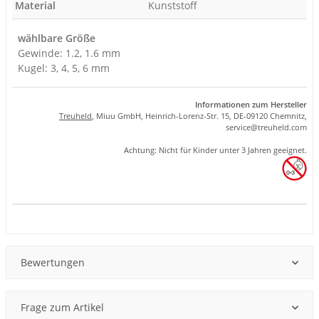
Material
Kunststoff
wählbare Größe
Gewinde: 1.2, 1.6 mm
Kugel: 3, 4, 5, 6 mm
Informationen zum Hersteller
Treuheld
, Miuu GmbH, Heinrich-Lorenz-Str. 15, DE-09120 Chemnitz,
se
rvice
@tre
uhel
d.com
Achtung: Nicht für Kinder unter 3 Jahren geeignet.
Produkteigenschaft
Wert
Bewertungen
Frage zum Artikel