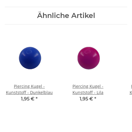
Ähnliche Artikel
Piercing Kugel -
Piercing Kugel -
Kunststoff - Dunkelblau
Kunststoff - Lila
K
1,95 €
*
1,95 €
*