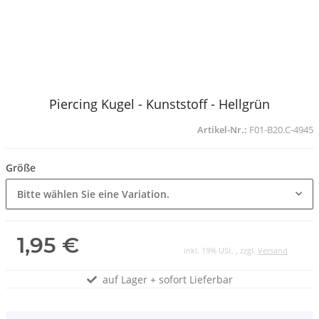
Piercing Kugel - Kunststoff - Hellgrün
Artikel-Nr.:
F01-B20.C-4945
Größe
Bitte wählen Sie eine Variation.
1,95 €
inkl. 19% USt. , zzgl.
Versand
auf Lager + sofort Lieferbar