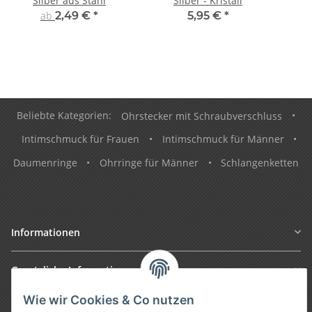
Silber aus Stahl
Silber - Kristall
ab
2,49 €
*
5,95 €
*
Beliebte Kategorien:
Ohrstecker mit Schraubverschluss
•
Intimschmuck für Frauen
•
Intimschmuck für Männer
•
Daumenringe
•
Ohrringe für Männer
•
Schlangenketten
Informationen
Gesetzliche Informationen
Wie wir Cookies & Co nutzen