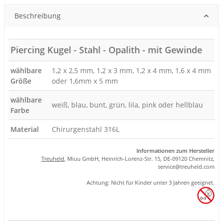
Beschreibung
Piercing Kugel - Stahl - Opalith - mit Gewinde
wählbare
1,2 x 2,5 mm, 1,2 x 3 mm, 1,2 x 4 mm, 1,6 x 4 mm
Größe
oder 1,6mm x 5 mm
wählbare
weiß, blau, bunt, grün, lila, pink oder hellblau
Farbe
Material
Chirurgenstahl 316L
Informationen zum Hersteller
Treuheld
, Miuu GmbH, Heinrich-Lorenz-Str. 15, DE-09120 Chemnitz,
se
rvice
@tre
uhel
d.com
Achtung: Nicht für Kinder unter 3 Jahren geeignet.