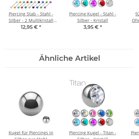
Piercing Stab - Stahl -
Piercing Kugel - Stahl -
9
Silber - 2 Multikristall
Silber - Kristall
Ohr
Kugeln
12,95 €
*
3,95 €
*
Ähnliche Artikel
Kugel für Piercings in
Piercing Kugel - Titan -
Pier