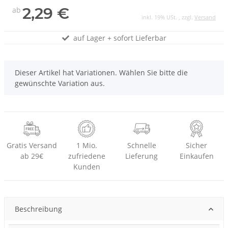
2,29 €
ab
inkl. 19% USt. , zzgl.
Versand
auf Lager + sofort Lieferbar
x
Dieser Artikel hat Variationen. Wählen Sie bitte die
gewünschte Variation aus.
Gratis Versand
1 Mio.
Schnelle
Sicher
ab 29€
zufriedene
Lieferung
Einkaufen
Kunden
Beschreibung