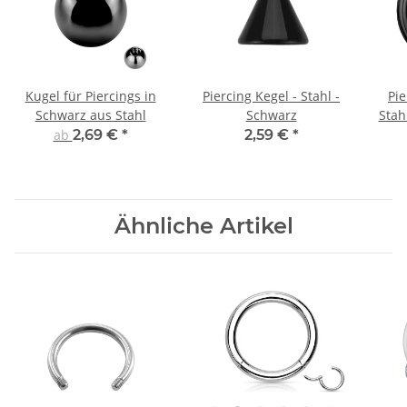
Kugel für Piercings in
Piercing Kegel - Stahl -
Pi
Schwarz aus Stahl
Schwarz
Stah
ab
2,69 €
*
2,59 €
*
Ähnliche Artikel