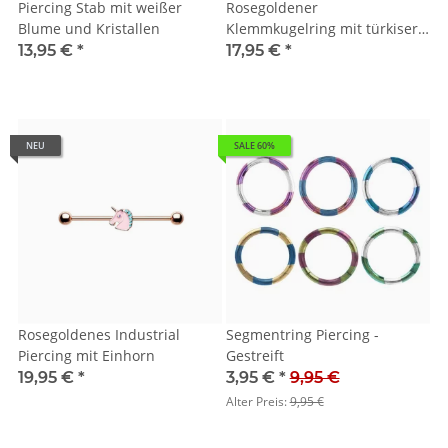
Piercing Stab mit weißer
Rosegoldener
Blume und Kristallen
Klemmkugelring mit türkiser
Blume
13,95 €
*
17,95 €
*
NEU
SALE 60%
Rosegoldenes Industrial
Segmentring Piercing -
Piercing mit Einhorn
Gestreift
19,95 €
*
3,95 €
*
9,95 €
Alter Preis:
9,95 €