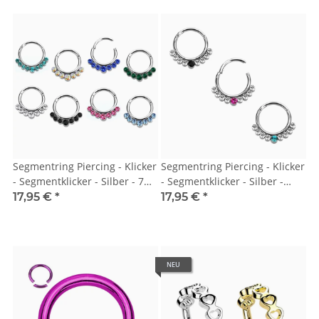
Segmentring Piercing - Klicker
Segmentring Piercing - Klicker
- Segmentklicker - Silber - 7
- Segmentklicker - Silber -
Kristalle
Farbiger Kristall
17,95 €
*
17,95 €
*
NEU