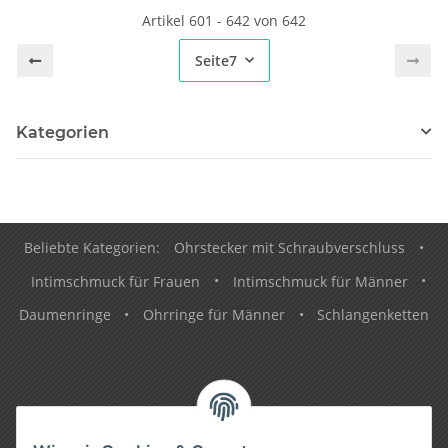
Artikel 601 - 642 von 642
Seite
7
Kategorien
Beliebte Kategorien:
Ohrstecker mit Schraubverschluss
•
Intimschmuck für Frauen
•
Intimschmuck für Männer
•
Daumenringe
•
Ohrringe für Männer
•
Schlangenketten
Informationen