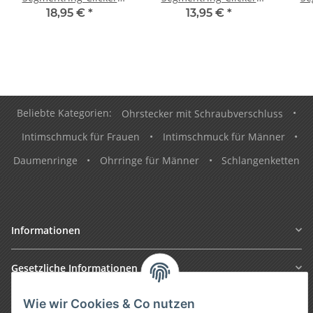
Piercing
Piercing
18,95 €
*
13,95 €
*
Beliebte Kategorien:
Ohrstecker mit Schraubverschluss
•
Intimschmuck für Frauen
•
Intimschmuck für Männer
•
Daumenringe
•
Ohrringe für Männer
•
Schlangenketten
Informationen
Gesetzliche Informationen
Wie wir Cookies & Co nutzen