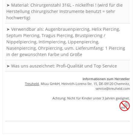
➤ Material: Chirurgenstahl 316L - nickelfrei ! (wird für die
Herstellung chirurgischer Instrumente benutzt = sehr
hochwertig)
➤ Verwendbar als: Augenbrauenpiercing, Helix Piercing,
Septum Piercing, Tragus Piercing, Brustpiercing /
Nippelpiercing, Intimpiercing, Lippenpiercing,
Nasenpiercing, Ohrpiercing, uvm. Lieferumfang: 1 Piercing
in der gewünschten Farbe und Größe
➤ Was uns auszeichnet: Profi-Qualität und Top Service
Informationen zum Hersteller
Treuheld
, Miuu GmbH, Heinrich-Lorenz-Str. 15, DE-09120 Chemnitz,
se
rvice
@tre
uhel
d.com
Achtung: Nicht für Kinder unter 3 Jahren geeignet.
Produkteigenschaft
Wert