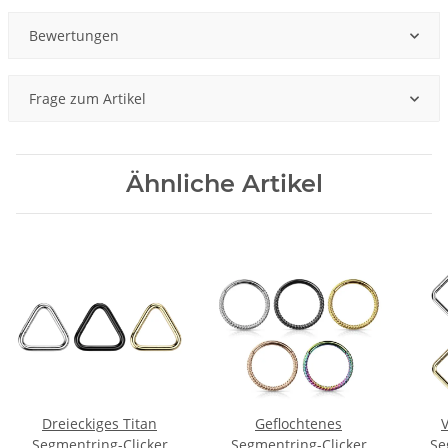
Bewertungen
Frage zum Artikel
Ähnliche Artikel
Dreieckiges Titan
Geflochtenes
V
Segmentring-Clicker
Segmentring-Clicker
Se