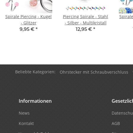
Spirale Piercing - Kugel
Piercing Spirale - Stahl
Spirale
- Glitzer
- Silber - Multikristall
9,95 €
*
12,95 €
*
Beliebte Kategorien:
Ohrstecker mit Schraubverschluss
Informationen
Gesetzli
News
Datenschu
Kontakt
AGB