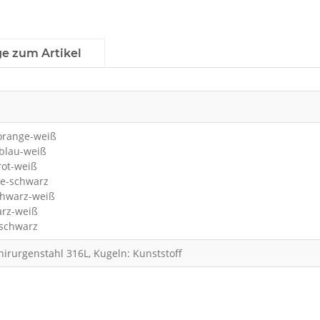
ge zum Artikel
-orange-weiß
-blau-weiß
-rot-weiß
nge-schwarz
schwarz-weiß
arz-weiß
-schwarz
hirurgenstahl 316L, Kugeln: Kunststoff