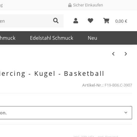
ng
Sicher Einkaufen
0,00 €
chmuck
Edelstahl Schmuck
Neu
iercing - Kugel - Basketball
Artikel-Nr.:
F19-B06.C-3907
ion.
inkl. 19% USt. , zzgl.
Versand