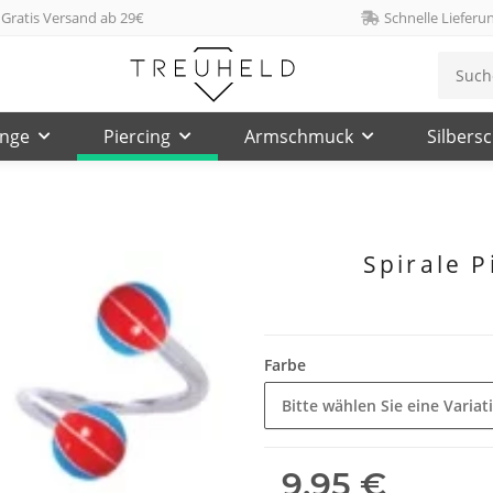
Gratis Versand ab 29€
Schnelle Lieferu
inge
Piercing
Armschmuck
Silbers
Spirale P
Farbe
Bitte wählen Sie eine Variat
9,95 €