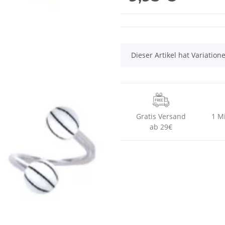
x
Dieser Artikel hat Variatio
Gratis Versand
1 M
ab 29€