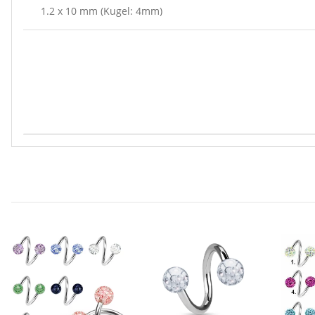
1.2 x 10 mm (Kugel: 4mm)
Produkteigenschaft
Wert