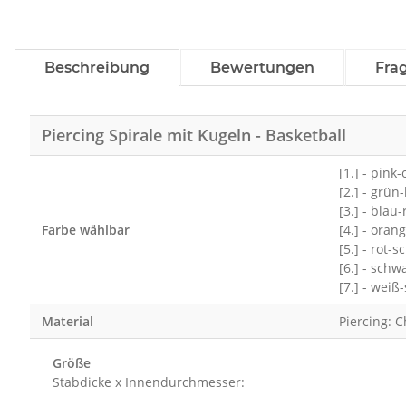
Beschreibung
Bewertungen
Fra
Piercing Spirale mit Kugeln - Basketball
[1.] - pink
[2.] - grün
[3.] - blau
Farbe wählbar
[4.] - ora
[5.] - rot-
[6.] - schw
[7.] - weiß
Material
Piercing: C
Größe
Stabdicke x Innendurchmesser: