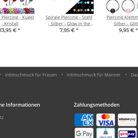
 Piercing - Kugel
Spirale Piercing - Stahl
Piercing Klemm
- Kristall
- Silber - Glow in the
Silber - Glit
dark
13,95 €
*
7,95 €
*
9,95 €
*
•
Intimschmuck für Frauen
•
Intimschmuck für Männer
•
Da
che Informationen
Zahlungsmethoden
tz