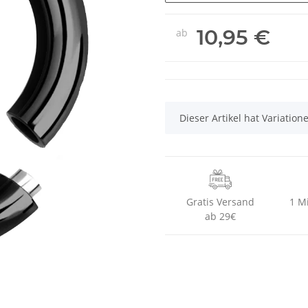
10,95 €
ab
x
Dieser Artikel hat Variatio
Gratis Versand
1 M
ab 29€