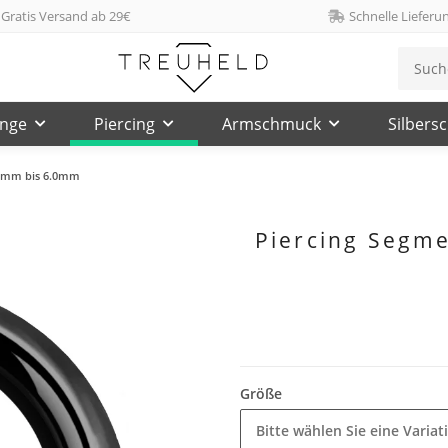
Gratis Versand ab 29€
Schnelle Lieferu
inge
Piercing
Armschmuck
Silbers
2.0mm bis 6.0mm
Piercing Segme
Größe
Bitte wählen Sie eine Variat