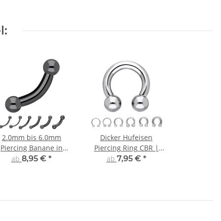
l:
2.0mm bis 6.0mm
Dicker Hufeisen
Piercing Banane in
Piercing Ring CBR |
Schwarz
Chirurgenstahl | Silber
ab
8,95 €
*
ab
7,95 €
*