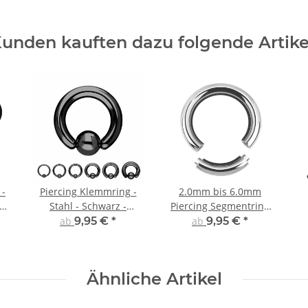
unden kauften dazu folgende Artike
 -
Piercing Klemmring -
2.0mm bis 6.0mm
s
Stahl - Schwarz -
Piercing Segmentring
2.0mm bis 6.0mm
in Silber
ab
9,95 €
*
ab
9,95 €
*
Ähnliche Artikel