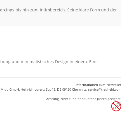
ercings bis hin zum Intimbereich. Seine klare Form und der
abung und minimalistisches Design in einem. Eine
Informationen zum Hersteller
, Miuu GmbH, Heinrich-Lorenz-Str. 15, DE-09120 Chemnitz,
se
rvice
@tre
uhel
d.com
Achtung: Nicht für Kinder unter 3 Jahren geeignet.