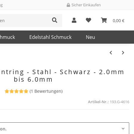
ng
Sicher Einkaufen
0,00 €
chmuck
Edelstahl Schmuck
Neu
ntring - Stahl - Schwarz - 2.0mm
bis 6.0mm
(1 Bewertungen)
Artikel-Nr.:
193.G-4616
ion.