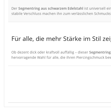
Der
Segmentring aus schwarzem Edelstahl
ist universell e
stabile Verschluss machen ihn zum verlässlichen Schmuckst
Für alle, die mehr Stärke im Stil ze
Ob dezent dick oder kraftvoll auffällig – dieser
Segmentring 
hervorragende Wahl für alle, die ihren Piercingschmuck be
Produkteigenschaft
Wert