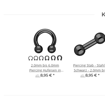
K
2.0mm bis 6.0mm
Piercing Stab - Stahl
Piercing Hufeisen in
Schwarz - 2.0mm bi
Schwarz
6.0mm
ab
8,95 €
*
ab
8,95 €
*