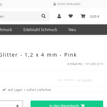
ng
Sicher Einkaufen
0,00 €
chmuck
Edelstahl Schmuck
Neu
Glitter - 1,2 x 4 mm - Pink
Artikel-Nr.:
191.008-3219
inkl. 19% USt. , zzgl.
Versand
auf Lager + sofort Lieferbar
In den Warenkorb