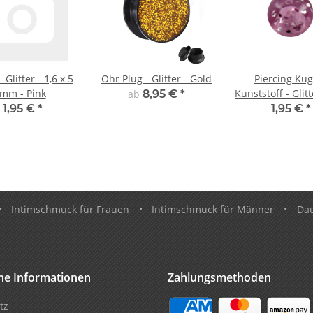
 Glitter - 1,6 x 5
Ohr Plug - Glitter - Gold
Piercing Kug
mm - Pink
Kunststoff - Glitt
ab
8,95 €
*
1,95 €
*
1,95 €
*
•
Intimschmuck für Frauen
•
Intimschmuck für Männer
•
Da
che Informationen
Zahlungsmethoden
tz