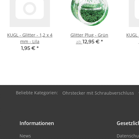
KUGL - Glitter - 1,2 x 4
Glitter Plug - Grün
KUGL -
mm - Lila
ab
12,95 €
*
1,95 €
*
Beliebte Kategorien:
Ohrstecker mit Schraubverschluss
Informationen
Gesetzli
News
Datenschu