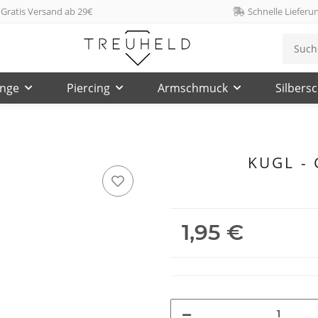
Gratis Versand ab 29€
Schnelle Lieferu
inge
Piercing
Armschmuck
Silbers
KUGL - 
1,95 €