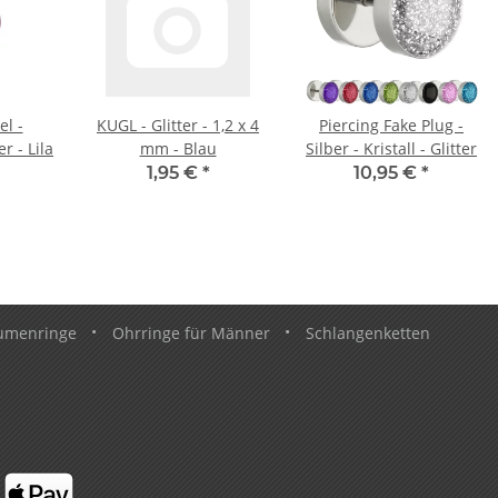
el -
KUGL - Glitter - 1,2 x 4
Piercing Fake Plug -
er - Lila
mm - Blau
Silber - Kristall - Glitter
1,95 €
*
10,95 €
*
umenringe
•
Ohrringe für Männer
•
Schlangenketten