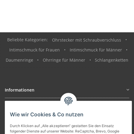
Beliebte Kategorien:
Ohrstecker mit Schraubverschluss
•
Intimschmuck für Frauen
•
Intimschmuck für Männer
•
Daumenringe
•
Ohrringe für Männer
•
Schlangenketten
Informationen
Gesetzliche Informationen
Wie wir Cookies & Co nutzen
Durch Klicken auf „Alle akzeptieren“ gestatten Sie den Einsatz
folgender Dienste auf unserer Website: ReCaptcha, Brevo, Google