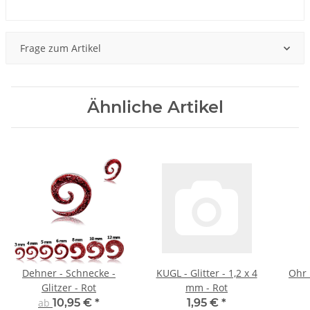
Frage zum Artikel
Ähnliche Artikel
Dehner - Schnecke -
KUGL - Glitter - 1,2 x 4
Ohr 
Glitzer - Rot
mm - Rot
ab
10,95 €
*
1,95 €
*