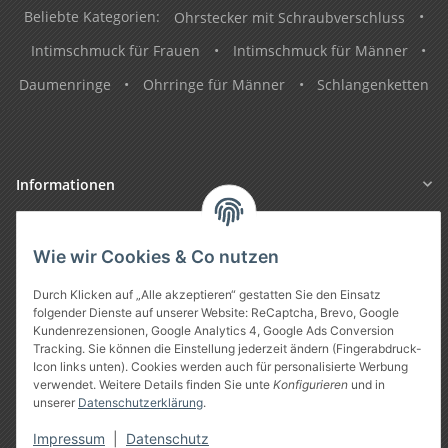
Beliebte Kategorien:
Ohrstecker mit Schraubverschluss
•
Intimschmuck für Frauen
•
Intimschmuck für Männer
•
Daumenringe
•
Ohrringe für Männer
•
Schlangenketten
Informationen
Gesetzliche Informationen
Wie wir Cookies & Co nutzen
Durch Klicken auf „Alle akzeptieren“ gestatten Sie den Einsatz
folgender Dienste auf unserer Website: ReCaptcha, Brevo, Google
Kundenrezensionen, Google Analytics 4, Google Ads Conversion
Tracking. Sie können die Einstellung jederzeit ändern (Fingerabdruck-
Icon links unten). Cookies werden auch für personalisierte Werbung
verwendet. Weitere Details finden Sie unte
Konfigurieren
und in
unserer
Datenschutzerklärung
.
Vertrag widerrufen
Impressum
|
Datenschutz