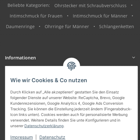
Beliebte Kategorien:
Ohrstecker mit Schraubverschluss
•
Intimschmuck für Frauen
•
Intimschmuck für Männer
•
Daumenringe
•
Ohrringe für Männer
•
Schlangenketten
Informationen
Gesetzliche Informationen
Wie wir Cookies & Co nutzen
Durch Klicken auf „Alle akzeptieren“ gestatten Sie den Einsatz
folgender Dienste auf unserer Website: ReCaptcha, Brevo, Google
Kundenrezensionen, Google Analytics 4, Google Ads Conversion
Tracking. Sie können die Einstellung jederzeit ändern (Fingerabdruck-
Icon links unten). Cookies werden auch für personalisierte Werbung
verwendet. Weitere Details finden Sie unte
Konfigurieren
und in
unserer
Datenschutzerklärung
.
Vertrag widerrufen
Impressum
|
Datenschutz