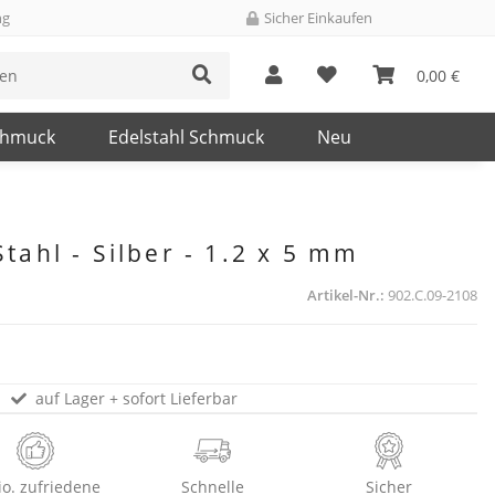
ng
Sicher Einkaufen
0,00 €
chmuck
Edelstahl Schmuck
Neu
tahl - Silber - 1.2 x 5 mm
Artikel-Nr.:
902.C.09-2108
auf Lager + sofort Lieferbar
io. zufriedene
Schnelle
Sicher