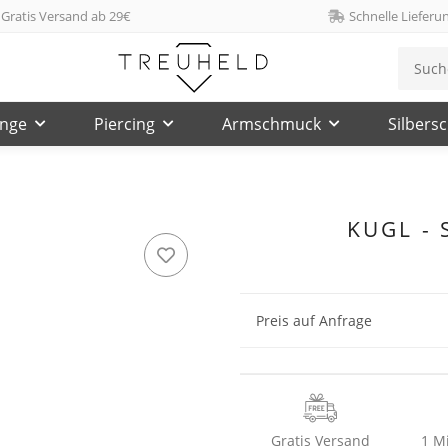
Gratis Versand ab 29€
Schnelle Lieferu
inge
Piercing
Armschmuck
Silbers
KUGL - S
Preis auf Anfrage
Gratis Versand
1 M