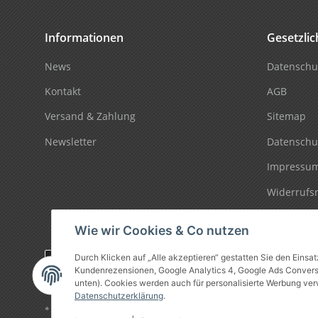
Informationen
Gesetzli
News
Datenschu
Kontakt
AGB
Versand & Zahlung
Sitemap
Newsletter
Datenschu
Impressu
Widerrufs
Wie wir Cookies & Co nutzen
Durch Klicken auf „Alle akzeptieren“ gestatten Sie den Einsa
Vertrag widerrufen
Kundenrezensionen, Google Analytics 4, Google Ads Conversio
unten). Cookies werden auch für personalisierte Werbung ver
Datenschutzerklärung
.
* Alle Preise inkl. gesetzlicher USt., zzgl.
Versand