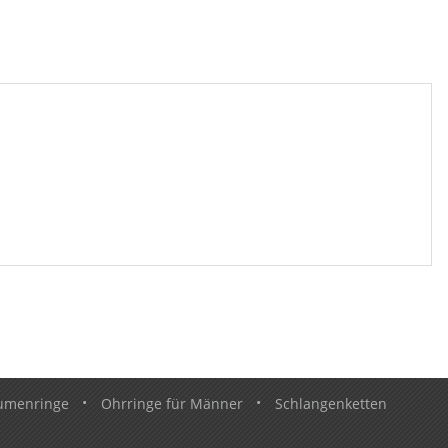
umenringe
•
Ohrringe für Männer
•
Schlangenketten