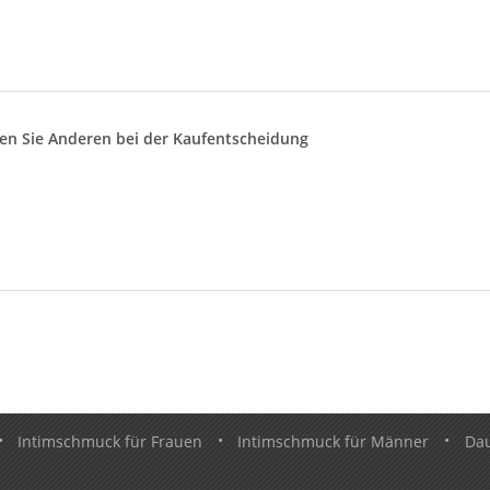
lfen Sie Anderen bei der Kaufentscheidung
•
Intimschmuck für Frauen
•
Intimschmuck für Männer
•
Da