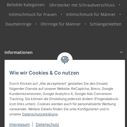
Beliebte Kategorien:
Ohrstecker mit Schraubverschluss
•
Intimschmuck für Frauen
•
Intimschmuck für Männer
•
Daumenringe
•
Ohrringe für Männer
•
Schlangenketten
Informationen
Gesetzliche Informationen
Wie wir Cookies & Co nutzen
Durch Klicken auf „Alle akzeptieren“ gestatten Sie den Einsatz
folgender Dienste auf unserer Website: ReCaptcha, Brevo, Google
Kundenrezensionen, Google Analytics 4, Google Ads Conversion
Tracking. Sie können die Einstellung jederzeit ändern (Fingerabdruck-
Icon links unten). Cookies werden auch für personalisierte Werbung
verwendet. Weitere Details finden Sie unte
Konfigurieren
und in
unserer
Datenschutzerklärung
.
Vertrag widerrufen
Impressum
|
Datenschutz