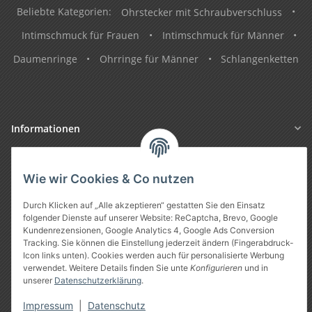
Beliebte Kategorien:
Ohrstecker mit Schraubverschluss
•
Intimschmuck für Frauen
•
Intimschmuck für Männer
•
Daumenringe
•
Ohrringe für Männer
•
Schlangenketten
Informationen
Gesetzliche Informationen
Wie wir Cookies & Co nutzen
Durch Klicken auf „Alle akzeptieren“ gestatten Sie den Einsatz
folgender Dienste auf unserer Website: ReCaptcha, Brevo, Google
Kundenrezensionen, Google Analytics 4, Google Ads Conversion
Tracking. Sie können die Einstellung jederzeit ändern (Fingerabdruck-
Icon links unten). Cookies werden auch für personalisierte Werbung
verwendet. Weitere Details finden Sie unte
Konfigurieren
und in
unserer
Datenschutzerklärung
.
Vertrag widerrufen
Impressum
|
Datenschutz