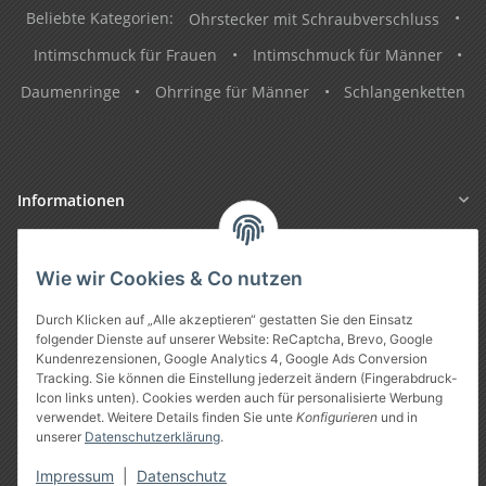
Beliebte Kategorien:
Ohrstecker mit Schraubverschluss
•
Intimschmuck für Frauen
•
Intimschmuck für Männer
•
Daumenringe
•
Ohrringe für Männer
•
Schlangenketten
Informationen
Gesetzliche Informationen
Wie wir Cookies & Co nutzen
Durch Klicken auf „Alle akzeptieren“ gestatten Sie den Einsatz
folgender Dienste auf unserer Website: ReCaptcha, Brevo, Google
Kundenrezensionen, Google Analytics 4, Google Ads Conversion
Tracking. Sie können die Einstellung jederzeit ändern (Fingerabdruck-
Icon links unten). Cookies werden auch für personalisierte Werbung
verwendet. Weitere Details finden Sie unte
Konfigurieren
und in
unserer
Datenschutzerklärung
.
Vertrag widerrufen
Impressum
|
Datenschutz