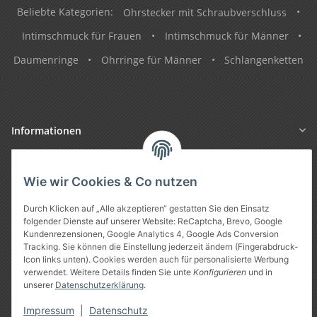
Beliebte Kategorien:
Ohrstecker mit Schraubverschluss
•
Intimschmuck für Frauen
•
Intimschmuck für Männer
•
Daumenringe
•
Ohrringe für Männer
•
Schlangenketten
Informationen
Gesetzliche Informationen
Wie wir Cookies & Co nutzen
Durch Klicken auf „Alle akzeptieren“ gestatten Sie den Einsatz
folgender Dienste auf unserer Website: ReCaptcha, Brevo, Google
Kundenrezensionen, Google Analytics 4, Google Ads Conversion
Tracking. Sie können die Einstellung jederzeit ändern (Fingerabdruck-
Icon links unten). Cookies werden auch für personalisierte Werbung
verwendet. Weitere Details finden Sie unte
Konfigurieren
und in
unserer
Datenschutzerklärung
.
Vertrag widerrufen
Impressum
|
Datenschutz